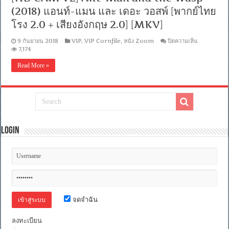
บรรยาย
(2018) แอนท์-แมน และ เดอะ วอสพ์ [พากย์ไทย
ไทย]
โรง 2.0 + เสียงอังกฤษ 2.0] [MKV]
[MKV]
[ONE2UP]
บน
9 กันยายน 2018
VIP
,
VIP Cornfile
,
หนัง Zoom
ปิดความเห็น
[HD
7,174
CAM
V2]
Read More »
Ant-
Man
and
the
Wasp
(2018)
แอ
นท์-
Login
แมน
และ
เดอะ
วอ
สพ์
[พากย์
ไทย
โรง
จดจำฉัน
2.0
+
ลงทะเบียน
เสียง