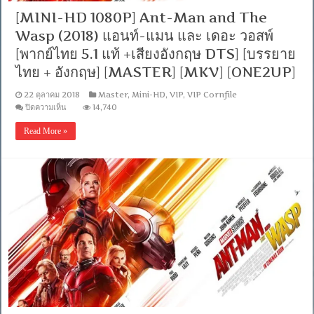
[MINI-HD 1080P] Ant-Man and The
Wasp (2018) แอนท์-แมน และ เดอะ วอสพ์
[พากย์ไทย 5.1 แท้ +เสียงอังกฤษ DTS] [บรรยาย
ไทย + อังกฤษ] [MASTER] [MKV] [ONE2UP]
22 ตุลาคม 2018
Master
,
Mini-HD
,
VIP
,
VIP Cornfile
บน
ปิดความเห็น
14,740
[MINI-
HD
Read More »
1080P]
Ant-
Man
and
The
Wasp
(2018)
แอ
นท์-
แมน
และ
เดอะ
วอ
สพ์
[พากย์
ไทย