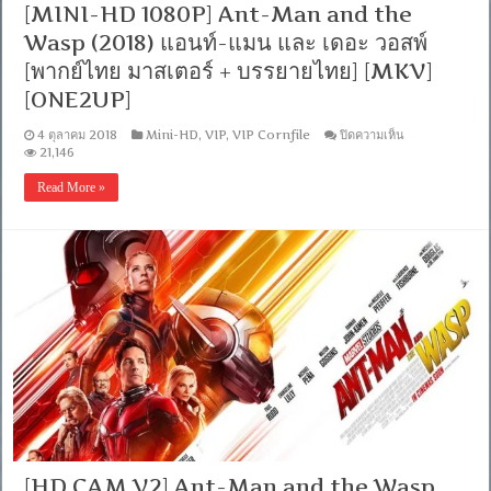
[MINI-HD 1080P] Ant-Man and the
5.1
แท้
Wasp (2018) แอนท์-แมน และ เดอะ วอสพ์
+เสียง
[พากย์ไทย มาสเตอร์ + บรรยายไทย] [MKV]
อังกฤษ
DTS]
[ONE2UP]
[บรรยาย
ไทย
บน
4 ตุลาคม 2018
Mini-HD
,
VIP
,
VIP Cornfile
ปิดความเห็น
+
[MINI-
21,146
อังกฤษ]
HD
[MASTER]
1080P]
Read More »
[MKV]
Ant-
[ONE2UP]
Man
and
the
Wasp
(2018)
แอ
นท์-
แมน
และ
เดอะ
วอ
สพ์
[พากย์
ไทย
มาสเตอร์
[HD CAM V2] Ant-Man and the Wasp
+