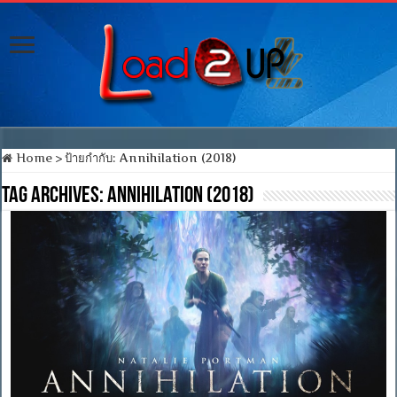
Home
>
ป้ายกำกับ:
Annihilation (2018)
Tag Archives:
Annihilation (2018)