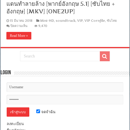
แดนทำลายล้าง [พากย์อังกฤษ 5.1] [ซับไทย +
อังกฤษ] [MKV] [ONE2UP]
15 มีนาคม 2018
Mini-HD
,
soundtrack
,
VIP
,
VIP Cornfile
,
ซับไทย
บน
ปิดความเห็น
9,470
[MINI-
HD
Read More »
1080P]
Annihilation
(2018)
แดน
ทำลาย
ล้าง
[พากย์
Login
อังกฤษ
5.1]
[ซับ
ไทย
+
อังกฤษ]
[MKV]
[ONE2UP]
จดจำฉัน
ลงทะเบียน