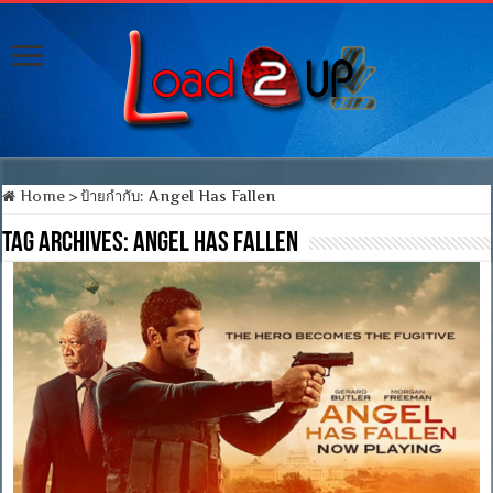
Home
>
ป้ายกำกับ:
Angel Has Fallen
Tag Archives:
Angel Has Fallen