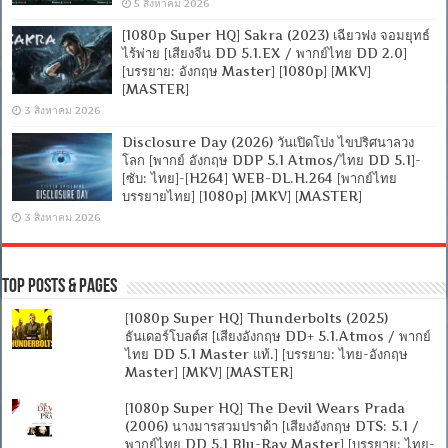
5 สิงหาคม 2026
[1080p Super HQ] Sakra (2023) เฉียวฟง จอมยุทธ์
ไร้พ่าย [เสียงจีน DD 5.1.EX / พากย์ไทย DD 2.0]
[บรรยาย: อังกฤษ Master] [1080p] [MKV]
[MASTER]
3 สิงหาคม 2026
Disclosure Day (2026) วันเปิดโปง ไขปริศนาลวง
โลก [พากย์ อังกฤษ DDP 5.1 Atmos/ไทย DD 5.1]-
[ซับ: ไทย]-[H264] WEB-DL.H.264 [พากย์ไทย
บรรยายไทย] [1080p] [MKV] [MASTER]
3 สิงหาคม 2026
Top Posts & Pages
[1080p Super HQ] Thunderbolts (2025)
ธันเดอร์โบลต์ส [เสียงอังกฤษ DD+ 5.1.Atmos / พากย์
ไทย DD 5.1 Master แท้.] [บรรยาย: ไทย-อังกฤษ
Master] [MKV] [MASTER]
[1080p Super HQ] The Devil Wears Prada
(2006) นางมารสวมปราด้า [เสียงอังกฤษ DTS: 5.1 /
พากย์ไทย DD 5.1 Blu-Ray Master] [บรรยาย: ไทย-