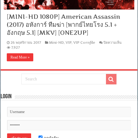
[บรรยาย
ไทย
[MINI-HD 1080P] American Assassin
+
อังกฤษ]
(2017) อหังการ์ ทีมฆ่า [พากย์ไทยโรง 5.1 +
[MASTER]
[MKV]
อังกฤษ 5.1] [MKV] [ONE2UP]
[ONE2UP]
บน
26 พฤศจิกายน 2017
Mini-HD
,
VIP
,
VIP Cornfile
ปิดความเห็น
[MINI-
7,927
HD
1080P]
Read More »
America
Assassin
(2017)
อหังการ์
ทีม
ฆ่า
[พากย์
Login
ไทย
โรง
5.1
+
อังกฤษ
5.1]
[MKV]
[ONE2UP
จดจำฉัน