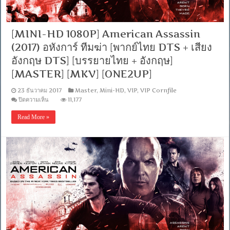
[MINI-HD 1080P] American Assassin
(2017) อหังการ์ ทีมฆ่า [พากย์ไทย DTS + เสียง
อังกฤษ DTS] [บรรยายไทย + อังกฤษ]
[MASTER] [MKV] [ONE2UP]
23 ธันวาคม 2017
Master
,
Mini-HD
,
VIP
,
VIP Cornfile
บน
ปิดความเห็น
11,177
[MINI-
HD
Read More »
1080P]
American
Assassin
(2017)
อหังการ์
ทีม
ฆ่า
[พากย์
ไทย
DTS
+
เสียง
อังกฤษ
DTS]