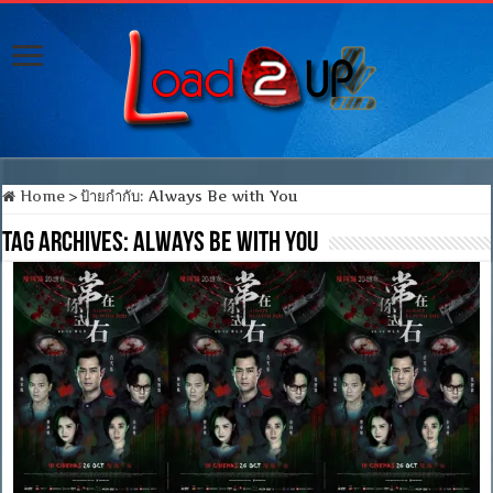
Home
>
ป้ายกำกับ:
Always Be with You
Tag Archives:
Always Be with You