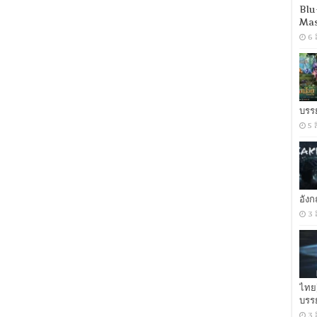
หลง
Blu
ผัว
Mas
ร้าย
6 
ลืม
เพื่อน
รัก
[เสียง
อังกฤษ
DTS:
บรร
5.1
+
5 
พากย์
ไทย
DD
2.0]
[บรรยาย:
ไทย-
อัง
อังกฤษ
3 
Master
+
ซับ
PGS
คม
ชัด]
[MASTER]
ไทย
[MKV]
บรร
3 