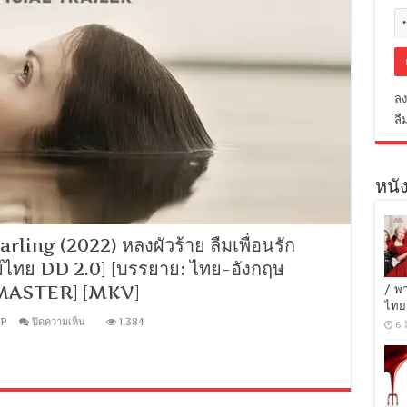
ลง
ลื
หนัง
ling (2022) หลงผัวร้าย ลืมเพื่อนรัก
กย์ไทย DD 2.0] [บรรยาย: ไทย-อังกฤษ
 [MASTER] [MKV]
/ พ
ไทย
บน
IP
ปิดความเห็น
1,384
6 
[1080p
Super
HQ]
Alice,
Darling
(2022)