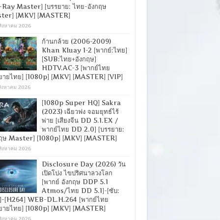
-Ray Master] [บรรยาย: ไทย-อังกฤษ
ter] [MKV] [MASTER]
สิงหาคม 2026
ก้านกล้วย (2006-2009)
Khan Kluay 1-2 [พากย์:ไทย]
[SUB:ไทย+อังกฤษ]
HDTV.AC-3 [พากย์ไทย
ยายไทย] [1080p] [MKV] [MASTER] [VIP]
สิงหาคม 2026
[1080p Super HQ] Sakra
(2023) เฉียวฟง จอมยุทธ์ไร้
พ่าย [เสียงจีน DD 5.1.EX /
พากย์ไทย DD 2.0] [บรรยาย:
กฤษ Master] [1080p] [MKV] [MASTER]
สิงหาคม 2026
Disclosure Day (2026) วัน
เปิดโปง ไขปริศนาลวงโลก
[พากย์ อังกฤษ DDP 5.1
Atmos/ไทย DD 5.1]-[ซับ:
]-[H264] WEB-DL.H.264 [พากย์ไทย
ยายไทย] [1080p] [MKV] [MASTER]
สิงหาคม 2026