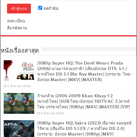
ไทย
DD
จดจำฉัน
2.0]
[บรรยาย:
ลงทะเบียน
ไทย-
อังกฤษ
ลืมรหัสผ่าน
Master]
[MKV]
[MASTER]
หนังเรื่องล่าสุด
[1080p Super HQ] The Devil Wears Prada
(2006) นางมารสวมปราด้า [เสียงอังกฤษ DTS: 5.1 /
พากย์ไทย DD 5.1 Blu-Ray Master] [บรรยาย: ไทย-
อังกฤษ Master] [MKV] [MASTER]
6 สิงหาคม 2026
ก้านกล้วย (2006-2009) Khan Kluay 1-2
[พากย์:ไทย] [SUB:ไทย+อังกฤษ] HDTV.AC-3 [พากย์
ไทย บรรยายไทย] [1080p] [MKV] [MASTER] [VIP]
5 สิงหาคม 2026
[1080p Super HQ] Sakra (2023) เฉียวฟง จอมยุทธ์
ไร้พ่าย [เสียงจีน DD 5.1.EX / พากย์ไทย DD 2.0]
[บรรยาย: อังกฤษ Master] [1080p] [MKV]