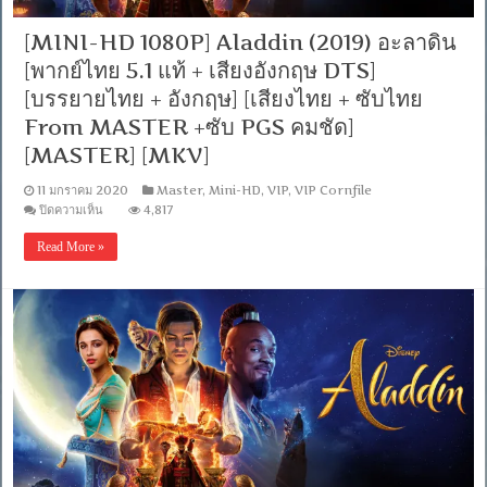
[MINI-HD 1080P] Aladdin (2019) อะลาดิน
[พากย์ไทย 5.1 แท้ + เสียงอังกฤษ DTS]
[บรรยายไทย + อังกฤษ] [เสียงไทย + ซับไทย
From MASTER +ซับ PGS คมชัด]
[MASTER] [MKV]
11 มกราคม 2020
Master
,
Mini-HD
,
VIP
,
VIP Cornfile
บน
ปิดความเห็น
4,817
[MINI-
HD
Read More »
1080P]
Aladdin
(2019)
อะ
ลา
ดิน
[พากย์
ไทย
5.1
แท้
+
เสียง
อังกฤษ