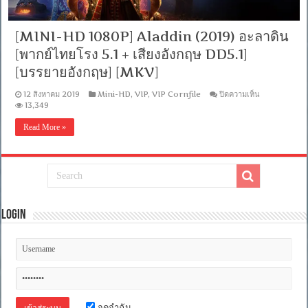
DTS]
[บรรยาย
ไทย
[MINI-HD 1080P] Aladdin (2019) อะลาดิน
+
อังกฤษ]
[พากย์ไทยโรง 5.1 + เสียงอังกฤษ DD5.1]
[เสียง
[บรรยายอังกฤษ] [MKV]
ไทย
+
บน
ซับ
12 สิงหาคม 2019
Mini-HD
,
VIP
,
VIP Cornfile
ปิดความเห็น
[MINI-
13,349
ไทย
HD
From
1080P]
MASTER
Read More »
Aladdin
+ซับ
(2019)
PGS
อะ
คม
ลา
ชัด]
ดิน
[MASTER]
[พากย์
[MKV]
ไทย
Login
โรง
5.1
+
เสียง
อังกฤษ
DD5.1]
[บรรยาย
อังกฤษ]
[MKV]
จดจำฉัน