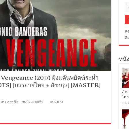
ลง
ลื
หนัง
engeance (2017) ฝังแค้นพยัคฆ์ระห่ำ
ษ DTS] [บรรยายไทย + อังกฤษ] [MASTER]
/ พ
ไทย
บน
IP Cornfile
ปิดความเห็น
5,870
6 
[MINI-
HD
1080P]
Acts
Of
Vengeance