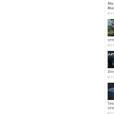
(2017)
Blu
ฝัง
Mas
แค้น
6 
พยัคฆ์
ระห่ำ
[พากย์
ไทย
5.1
+
บรร
เสียง
อังกฤษ
5 
DTS]
[บรรยาย
ไทย
+
อังกฤษ]
[MASTER]
อัง
[MKV]
3 
ไทย
บรร
3 