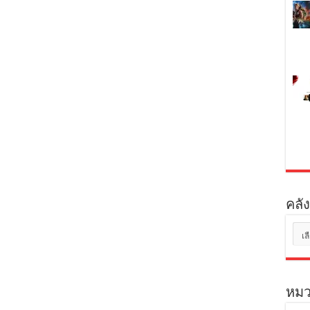
คลัง
คลัง
เก็บ
หมว