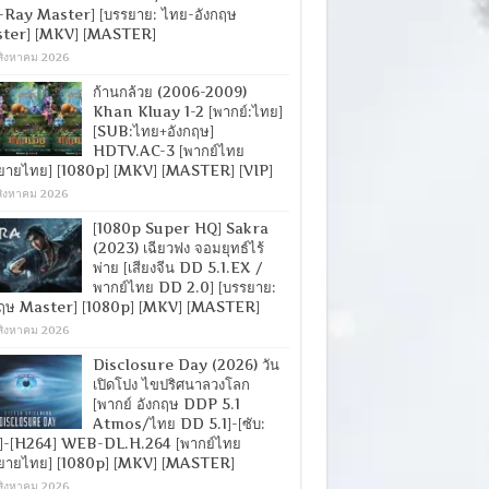
-Ray Master] [บรรยาย: ไทย-อังกฤษ
ter] [MKV] [MASTER]
สิงหาคม 2026
ก้านกล้วย (2006-2009)
Khan Kluay 1-2 [พากย์:ไทย]
[SUB:ไทย+อังกฤษ]
HDTV.AC-3 [พากย์ไทย
ยายไทย] [1080p] [MKV] [MASTER] [VIP]
สิงหาคม 2026
[1080p Super HQ] Sakra
(2023) เฉียวฟง จอมยุทธ์ไร้
พ่าย [เสียงจีน DD 5.1.EX /
พากย์ไทย DD 2.0] [บรรยาย:
กฤษ Master] [1080p] [MKV] [MASTER]
สิงหาคม 2026
Disclosure Day (2026) วัน
เปิดโปง ไขปริศนาลวงโลก
[พากย์ อังกฤษ DDP 5.1
Atmos/ไทย DD 5.1]-[ซับ:
]-[H264] WEB-DL.H.264 [พากย์ไทย
ยายไทย] [1080p] [MKV] [MASTER]
สิงหาคม 2026