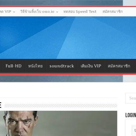
หลด VIP
วิธีข้ามลิ้งเว็บ ouo.io
ทดสอบ Speed Test
สมัครสมาชิก
Full-HD
หนังไทย
soundtrack
เติมเงิน VIP
สมัครสมาชิก
e
Logi