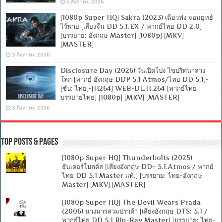
5 สิงหาคม 2026
[1080p Super HQ] Sakra (2023) เฉียวฟง จอมยุทธ์
ไร้พ่าย [เสียงจีน DD 5.1.EX / พากย์ไทย DD 2.0]
[บรรยาย: อังกฤษ Master] [1080p] [MKV]
[MASTER]
3 สิงหาคม 2026
Disclosure Day (2026) วันเปิดโปง ไขปริศนาลวง
โลก [พากย์ อังกฤษ DDP 5.1 Atmos/ไทย DD 5.1]-
[ซับ: ไทย]-[H264] WEB-DL.H.264 [พากย์ไทย
บรรยายไทย] [1080p] [MKV] [MASTER]
3 สิงหาคม 2026
Top Posts & Pages
[1080p Super HQ] Thunderbolts (2025)
ธันเดอร์โบลต์ส [เสียงอังกฤษ DD+ 5.1.Atmos / พากย์
ไทย DD 5.1 Master แท้.] [บรรยาย: ไทย-อังกฤษ
Master] [MKV] [MASTER]
[1080p Super HQ] The Devil Wears Prada
(2006) นางมารสวมปราด้า [เสียงอังกฤษ DTS: 5.1 /
พากย์ไทย DD 5.1 Blu-Ray Master] [บรรยาย: ไทย-