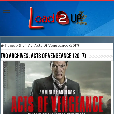
Home
>
ป้ายกำกับ:
Acts Of Vengeance (2017)
Tag Archives:
Acts Of Vengeance (2017)