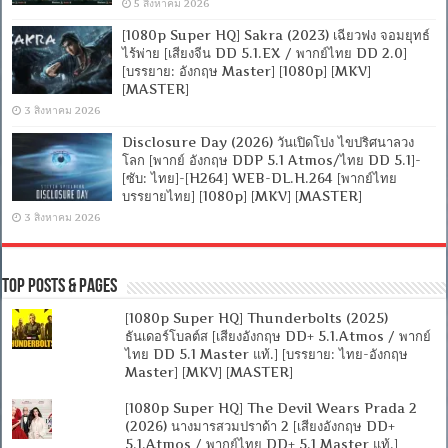
5 สิงหาคม 2026
[1080p Super HQ] Sakra (2023) เฉียวฟง จอมยุทธ์
ไร้พ่าย [เสียงจีน DD 5.1.EX / พากย์ไทย DD 2.0]
[บรรยาย: อังกฤษ Master] [1080p] [MKV]
[MASTER]
3 สิงหาคม 2026
Disclosure Day (2026) วันเปิดโปง ไขปริศนาลวง
โลก [พากย์ อังกฤษ DDP 5.1 Atmos/ไทย DD 5.1]-
[ซับ: ไทย]-[H264] WEB-DL.H.264 [พากย์ไทย
บรรยายไทย] [1080p] [MKV] [MASTER]
3 สิงหาคม 2026
Top Posts & Pages
[1080p Super HQ] Thunderbolts (2025)
ธันเดอร์โบลต์ส [เสียงอังกฤษ DD+ 5.1.Atmos / พากย์
ไทย DD 5.1 Master แท้.] [บรรยาย: ไทย-อังกฤษ
Master] [MKV] [MASTER]
[1080p Super HQ] The Devil Wears Prada 2
(2026) นางมารสวมปราด้า 2 [เสียงอังกฤษ DD+
5.1.Atmos / พากย์ไทย DD+ 5.1 Master แท้.]