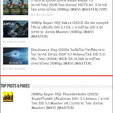
ก้านกล้วย (2006-2009) Khan Kluay 1-2
[พากย์:ไทย] [SUB:ไทย+อังกฤษ] HDTV.AC-3 [พากย์
ไทย บรรยายไทย] [1080p] [MKV] [MASTER] [VIP]
5 สิงหาคม 2026
[1080p Super HQ] Sakra (2023) เฉียวฟง จอมยุทธ์
ไร้พ่าย [เสียงจีน DD 5.1.EX / พากย์ไทย DD 2.0]
[บรรยาย: อังกฤษ Master] [1080p] [MKV]
[MASTER]
3 สิงหาคม 2026
Disclosure Day (2026) วันเปิดโปง ไขปริศนาลวง
โลก [พากย์ อังกฤษ DDP 5.1 Atmos/ไทย DD 5.1]-
[ซับ: ไทย]-[H264] WEB-DL.H.264 [พากย์ไทย
บรรยายไทย] [1080p] [MKV] [MASTER]
3 สิงหาคม 2026
Top Posts & Pages
[1080p Super HQ] Thunderbolts (2025)
ธันเดอร์โบลต์ส [เสียงอังกฤษ DD+ 5.1.Atmos / พากย์
ไทย DD 5.1 Master แท้.] [บรรยาย: ไทย-อังกฤษ
Master] [MKV] [MASTER]