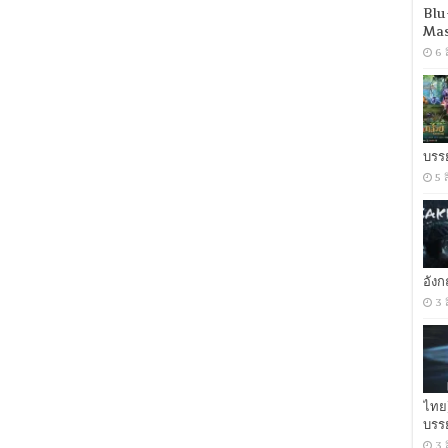
Man
Blu
(2025)
Mas
นรก
หยุด
6 
นรก
[เสียง
อังกฤษ
DD+
5.1.Atmos
/
บรร
พากย์
5 
ไทย
DD+
5.1
Master
แท้.]
[บรรยาย:
อัง
ไทย-
อังกฤษ
3 
Master]
[MKV]
[MASTER]
ไทย
บรร
3 