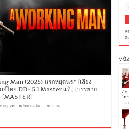
ลง
ลื
หนัง
ng Man (2025) นรกหยุดนรก [เสียง
ย์ไทย DD+ 5.1 Master แท้.] [บรรยาย:
/ พ
] [MASTER]
ไทย
6 
บน
r HQ
,
VIP
ปิดความเห็น
3,904
[1080p
Super
HQ]
A
Working