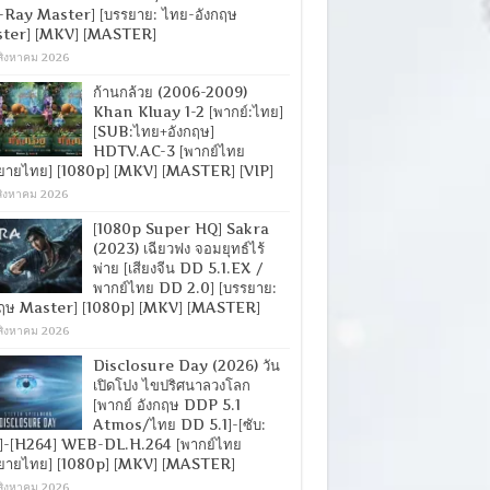
-Ray Master] [บรรยาย: ไทย-อังกฤษ
ter] [MKV] [MASTER]
สิงหาคม 2026
ก้านกล้วย (2006-2009)
Khan Kluay 1-2 [พากย์:ไทย]
[SUB:ไทย+อังกฤษ]
HDTV.AC-3 [พากย์ไทย
ยายไทย] [1080p] [MKV] [MASTER] [VIP]
สิงหาคม 2026
[1080p Super HQ] Sakra
(2023) เฉียวฟง จอมยุทธ์ไร้
พ่าย [เสียงจีน DD 5.1.EX /
พากย์ไทย DD 2.0] [บรรยาย:
กฤษ Master] [1080p] [MKV] [MASTER]
สิงหาคม 2026
Disclosure Day (2026) วัน
เปิดโปง ไขปริศนาลวงโลก
[พากย์ อังกฤษ DDP 5.1
Atmos/ไทย DD 5.1]-[ซับ:
]-[H264] WEB-DL.H.264 [พากย์ไทย
ยายไทย] [1080p] [MKV] [MASTER]
สิงหาคม 2026