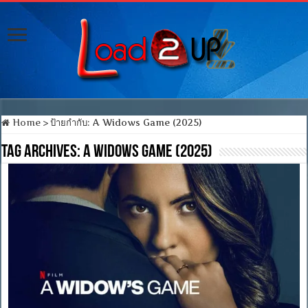
Home
>
ป้ายกำกับ:
A Widows Game (2025)
Tag Archives:
A Widows Game (2025)