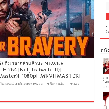
ลง
ลื
หนัง
) ถึงเวลากล้าแล้วนะ NF.WEB-
H.264 [Netflix (web-dl)]
Master)] [1080p] [MKV] [MASTER]
/ พ
ไทย
บน
lix
,
soundtrack
,
Super HQ
,
VIP
ปิดความเห็น
2,691
6 
A
Time
For
Bravery
(2025)
ถึง