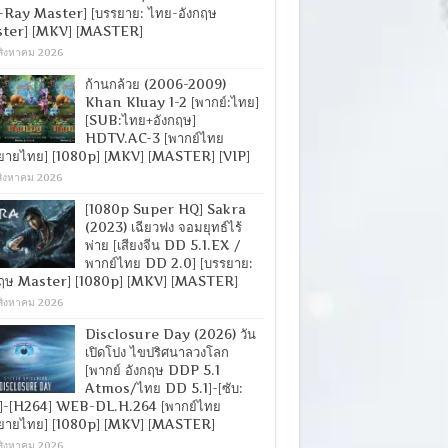
-Ray Master] [บรรยาย: ไทย-อังกฤษ
ter] [MKV] [MASTER]
สิงหาคม 2026
ก้านกล้วย (2006-2009)
Khan Kluay 1-2 [พากย์:ไทย]
[SUB:ไทย+อังกฤษ]
HDTV.AC-3 [พากย์ไทย
ยายไทย] [1080p] [MKV] [MASTER] [VIP]
สิงหาคม 2026
[1080p Super HQ] Sakra
(2023) เฉียวฟง จอมยุทธ์ไร้
พ่าย [เสียงจีน DD 5.1.EX /
พากย์ไทย DD 2.0] [บรรยาย:
กฤษ Master] [1080p] [MKV] [MASTER]
สิงหาคม 2026
Disclosure Day (2026) วัน
เปิดโปง ไขปริศนาลวงโลก
[พากย์ อังกฤษ DDP 5.1
Atmos/ไทย DD 5.1]-[ซับ:
]-[H264] WEB-DL.H.264 [พากย์ไทย
ยายไทย] [1080p] [MKV] [MASTER]
สิงหาคม 2026