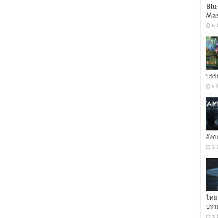
เวลา
Blu
กล้า
Mas
แล้ว
6 
นะ
NF.WEB-
DL.AAC5.1.H.264
WEB-
DL.H.264
[Netflix
(web-
dl)]
บรร
[Soundtrack
5 
บรรยาย
ไทย
(Master)]
[1080p]
[MKV]
[MASTER]
อัง
3 
ไทย
บรร
3 