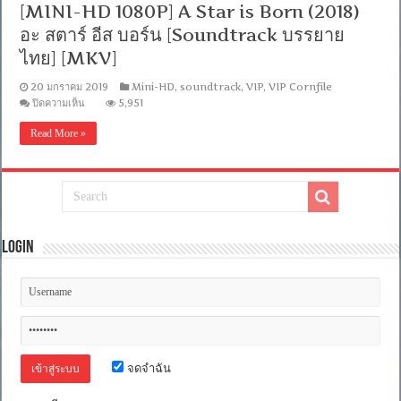
[MINI-HD 1080P] A Star is Born (2018)
+
อังกฤษ]
อะ สตาร์ อีส บอร์น [Soundtrack บรรยาย
[Soundtrack
บรรยาย
ไทย] [MKV]
ไทย
+
20 มกราคม 2019
Mini-HD
,
soundtrack
,
VIP
,
VIP Cornfile
ซับ
บน
ปิดความเห็น
5,951
ไทย]
[MINI-
HD
Read More »
1080P]
A
Star
is
Born
(2018)
อะ
ส
Login
ตาร์
อีส
บอร์น
[Soundtrack
บรรยาย
ไทย]
[MKV]
จดจำฉัน