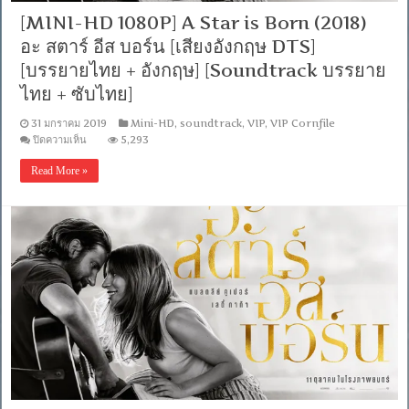
[MINI-HD 1080P] A Star is Born (2018)
อะ สตาร์ อีส บอร์น [เสียงอังกฤษ DTS]
[บรรยายไทย + อังกฤษ] [Soundtrack บรรยาย
ไทย + ซับไทย]
31 มกราคม 2019
Mini-HD
,
soundtrack
,
VIP
,
VIP Cornfile
บน
ปิดความเห็น
5,293
[MINI-
HD
Read More »
1080P]
A
Star
is
Born
(2018)
อะ
ส
ตาร์
อีส
บอร์น
[เสียง
อังกฤษ
DTS]
[บรรยาย
ไทย