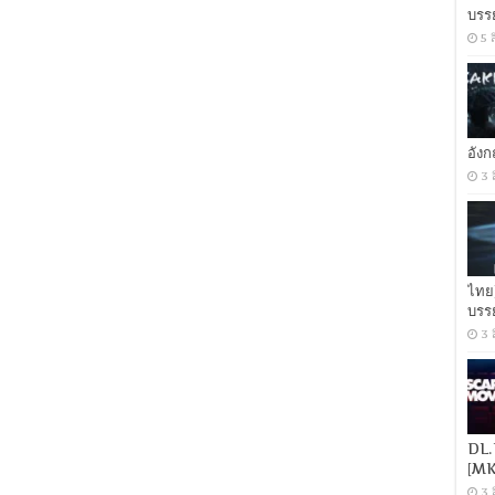
บรร
หาย
อย่า
5 
หา
[พากย์
ไทย
5.1
+
เสียง
อัง
อังกฤษ
3 
DTS]
[บรรยาย
ไทย
+
อังกฤษ]
[MASTER]
[MKV]
ไทย
บรร
3 
DL.
[MK
3 