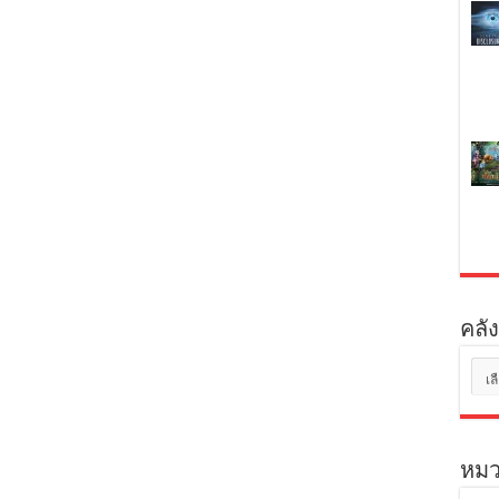
คลัง
คลัง
เก็บ
หมว