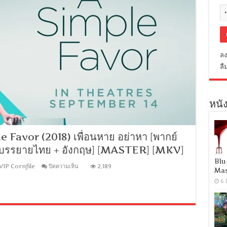
ลง
ลื
หนัง
Favor (2018) เพื่อนหาย อย่าหา [พากย์
] [บรรยายไทย + อังกฤษ] [MASTER] [MKV]
Blu
บน
VIP Cornfile
ปิดความเห็น
2,189
Mas
[MINI-
HD
6 
1080P]
A
Simple
Favor
(2018)
เพื่อน