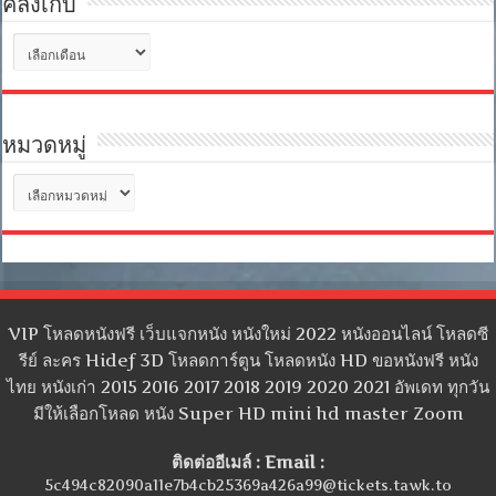
คลังเก็บ
คลัง
เก็บ
หมวดหมู่
หมวด
หมู่
VIP โหลดหนังฟรี เว็บแจกหนัง หนังใหม่ 2022 หนังออนไลน์ โหลดซี
รีย์ ละคร Hidef 3D โหลดการ์ตูน โหลดหนัง HD ขอหนังฟรี หนัง
ไทย หนังเก่า 2015 2016 2017 2018 2019 2020 2021 อัพเดท ทุกวัน
มีให้เลือกโหลด หนัง Super HD mini hd master Zoom
ติดต่ออีเมล์ : Email :
5c494c82090a11e7b4cb25369a426a99@tickets.tawk.to