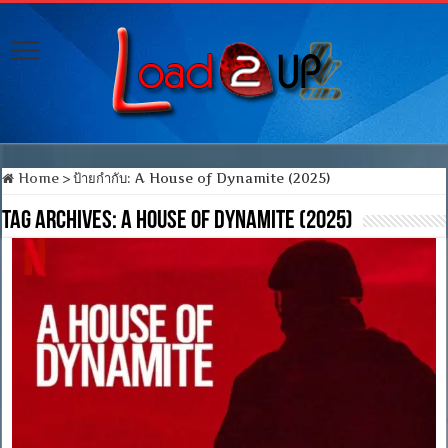
Home
>
ป้ายกำกับ:
A House of Dynamite (2025)
Tag Archives:
A House of Dynamite (2025)