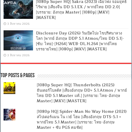
[1080p Super HQ] Sakra (2023) เฉียวฟง จอมยุทธ์
ไร้พ่าย [เสียงจีน DD 5.1.EX / พากย์ไทย DD 2.0]
[บรรยาย: อังกฤษ Master] [1080p] [MKV]
[MASTER]
3 สิงหาคม 2026
Disclosure Day (2026) วันเปิดโปง ไขปริศนาลวง
โลก [พากย์ อังกฤษ DDP 5.1 Atmos/ไทย DD 5.1]-
[ซับ: ไทย]-[H264] WEB-DL.H.264 [พากย์ไทย
บรรยายไทย] [1080p] [MKV] [MASTER]
3 สิงหาคม 2026
Top Posts & Pages
[1080p Super HQ] Thunderbolts (2025)
ธันเดอร์โบลต์ส [เสียงอังกฤษ DD+ 5.1.Atmos / พากย์
ไทย DD 5.1 Master แท้.] [บรรยาย: ไทย-อังกฤษ
Master] [MKV] [MASTER]
[1080p HQ] Spider-Man No Way Home (2021)
สไปเดอร์แมน โน เวย์ โฮม [เสียงอังกฤษ DTS-5.1 +
พากย์ไทย 5.1 Master] [บรรยาย: ไทย-อังกฤษ
Master + ซับ PGS คมชัด]