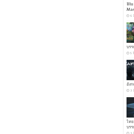
Blu
จีน
5.1
Mas
+
6 
พากย์
ไทย
Master]
[บรรยาย:
อังกฤษ]
[MKV]
บรร
5 
อัง
3 
ไทย
บรร
3 