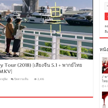
ลง
ลื
หนัง
our (2018) [เสียงจีน 5.1 + พากย์ไทย
[MKV]
/ พ
บน
rnfile
ปิดความเห็น
2,416
ไทย
[MINI-
HD
6 
1080P]
A
Family
Tour
(2018)
[เสียง