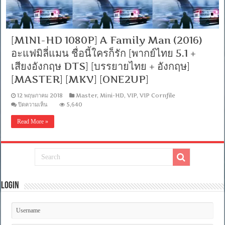
[MINI-HD 1080P] A Family Man (2016)
อะแฟมิลี่แมน ชื่อนี้ใครก็รัก [พากย์ไทย 5.1 +
เสียงอังกฤษ DTS] [บรรยายไทย + อังกฤษ]
[MASTER] [MKV] [ONE2UP]
12 พฤษภาคม 2018
Master
,
Mini-HD
,
VIP
,
VIP Cornfile
บน
ปิดความเห็น
5,640
[MINI-
HD
Read More »
1080P]
A
Family
Man
(2016)
อะแฟ
มิ
ลี่
Login
แมน
ชื่อ
นี้
ใคร