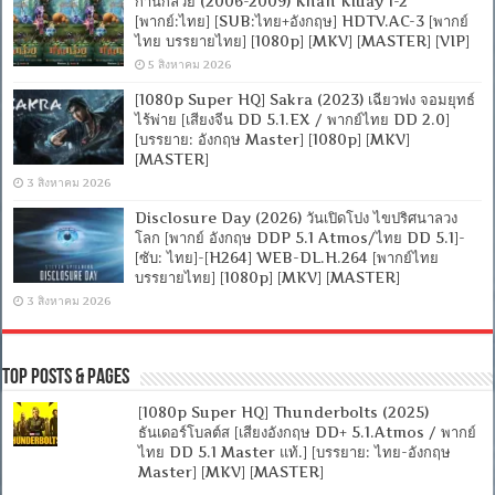
ก้านกล้วย (2006-2009) Khan Kluay 1-2
[พากย์:ไทย] [SUB:ไทย+อังกฤษ] HDTV.AC-3 [พากย์
ไทย บรรยายไทย] [1080p] [MKV] [MASTER] [VIP]
5 สิงหาคม 2026
[1080p Super HQ] Sakra (2023) เฉียวฟง จอมยุทธ์
ไร้พ่าย [เสียงจีน DD 5.1.EX / พากย์ไทย DD 2.0]
[บรรยาย: อังกฤษ Master] [1080p] [MKV]
[MASTER]
3 สิงหาคม 2026
Disclosure Day (2026) วันเปิดโปง ไขปริศนาลวง
โลก [พากย์ อังกฤษ DDP 5.1 Atmos/ไทย DD 5.1]-
[ซับ: ไทย]-[H264] WEB-DL.H.264 [พากย์ไทย
บรรยายไทย] [1080p] [MKV] [MASTER]
3 สิงหาคม 2026
Top Posts & Pages
[1080p Super HQ] Thunderbolts (2025)
ธันเดอร์โบลต์ส [เสียงอังกฤษ DD+ 5.1.Atmos / พากย์
ไทย DD 5.1 Master แท้.] [บรรยาย: ไทย-อังกฤษ
Master] [MKV] [MASTER]