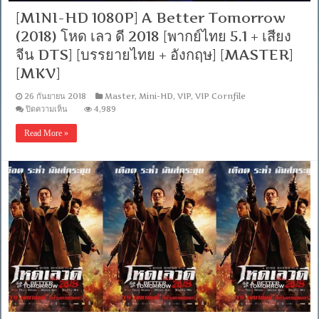
[MINI-HD 1080P] A Better Tomorrow
(2018) โหด เลว ดี 2018 [พากย์ไทย 5.1 + เสียง
จีน DTS] [บรรยายไทย + อังกฤษ] [MASTER]
[MKV]
26 กันยายน 2018
Master
,
Mini-HD
,
VIP
,
VIP Cornfile
บน
ปิดความเห็น
4,989
[MINI-
HD
Read More »
1080P]
A
Better
Tomorrow
(2018)
โหด
เลว
ดี
2018
[พากย์
ไทย
5.1
+
เสียง
จีน
DTS]