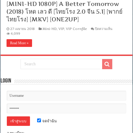
[บรรยาย
[MINI-HD 1080P] A Better Tomorrow
ไทย
(2018) โหด เลว ดี [ไทยโรง 2.0 จีน 5.1] [พากย์
+
อังกฤษ]
ไทยโรง] [MKV] [ONE2UP]
[MASTER]
[MKV]
บน
27 เมษายน 2018
Mini-HD
,
VIP
,
VIP Cornfile
ปิดความเห็น
[MINI-
4,099
HD
1080P]
Read More »
A
Better
Tomorrow
(2018)
โหด
เลว
ดี
[ไทย
Login
โรง
2.0
จีน
5.1]
[พากย์
ไทย
โรง]
[MKV]
จดจำฉัน
[ONE2UP]
ลงทะเบียน