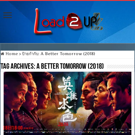
Home
>
ป้ายกำกับ:
A Better Tomorrow (2018)
Tag Archives:
A Better Tomorrow (2018)