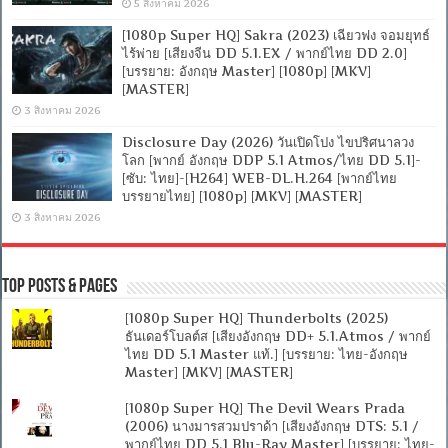
5 สิงหาคม 2026
[1080p Super HQ] Sakra (2023) เฉียวฟง จอมยุทธ์
ไร้พ่าย [เสียงจีน DD 5.1.EX / พากย์ไทย DD 2.0]
[บรรยาย: อังกฤษ Master] [1080p] [MKV]
[MASTER]
3 สิงหาคม 2026
Disclosure Day (2026) วันเปิดโปง ไขปริศนาลวง
โลก [พากย์ อังกฤษ DDP 5.1 Atmos/ไทย DD 5.1]-
[ซับ: ไทย]-[H264] WEB-DL.H.264 [พากย์ไทย
บรรยายไทย] [1080p] [MKV] [MASTER]
3 สิงหาคม 2026
Top Posts & Pages
[1080p Super HQ] Thunderbolts (2025)
ธันเดอร์โบลต์ส [เสียงอังกฤษ DD+ 5.1.Atmos / พากย์
ไทย DD 5.1 Master แท้.] [บรรยาย: ไทย-อังกฤษ
Master] [MKV] [MASTER]
[1080p Super HQ] The Devil Wears Prada
(2006) นางมารสวมปราด้า [เสียงอังกฤษ DTS: 5.1 /
พากย์ไทย DD 5.1 Blu-Ray Master] [บรรยาย: ไทย-