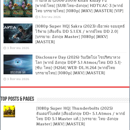
ก้านกล้วย (2006-2009) Khan Kluay 1-2
[พากย์:ไทย] [SUB:ไทย+อังกฤษ] HDTV.AC-3 [พากย์
ไทย บรรยายไทย] [1080p] [MKV] [MASTER] [VIP]
5 สิงหาคม 2026
[1080p Super HQ] Sakra (2023) เฉียวฟง จอมยุทธ์
ไร้พ่าย [เสียงจีน DD 5.1.EX / พากย์ไทย DD 2.0]
[บรรยาย: อังกฤษ Master] [1080p] [MKV]
[MASTER]
3 สิงหาคม 2026
Disclosure Day (2026) วันเปิดโปง ไขปริศนาลวง
โลก [พากย์ อังกฤษ DDP 5.1 Atmos/ไทย DD 5.1]-
[ซับ: ไทย]-[H264] WEB-DL.H.264 [พากย์ไทย
บรรยายไทย] [1080p] [MKV] [MASTER]
3 สิงหาคม 2026
Top Posts & Pages
[1080p Super HQ] Thunderbolts (2025)
ธันเดอร์โบลต์ส [เสียงอังกฤษ DD+ 5.1.Atmos / พากย์
ไทย DD 5.1 Master แท้.] [บรรยาย: ไทย-อังกฤษ
Master] [MKV] [MASTER]