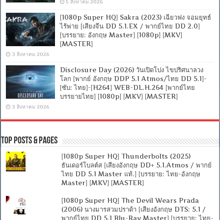
5 สิงหาคม 2026
[1080p Super HQ] Sakra (2023) เฉียวฟง จอมยุทธ์
ไร้พ่าย [เสียงจีน DD 5.1.EX / พากย์ไทย DD 2.0]
[บรรยาย: อังกฤษ Master] [1080p] [MKV]
[MASTER]
3 สิงหาคม 2026
Disclosure Day (2026) วันเปิดโปง ไขปริศนาลวง
โลก [พากย์ อังกฤษ DDP 5.1 Atmos/ไทย DD 5.1]-
[ซับ: ไทย]-[H264] WEB-DL.H.264 [พากย์ไทย
บรรยายไทย] [1080p] [MKV] [MASTER]
3 สิงหาคม 2026
Top Posts & Pages
[1080p Super HQ] Thunderbolts (2025)
ธันเดอร์โบลต์ส [เสียงอังกฤษ DD+ 5.1.Atmos / พากย์
ไทย DD 5.1 Master แท้.] [บรรยาย: ไทย-อังกฤษ
Master] [MKV] [MASTER]
[1080p Super HQ] The Devil Wears Prada
(2006) นางมารสวมปราด้า [เสียงอังกฤษ DTS: 5.1 /
พากย์ไทย DD 5.1 Blu-Ray Master] [บรรยาย: ไทย-