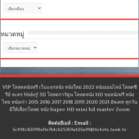
คลัง
เก็บ
หมวดหมู่
หมวด
หมู่
VIP โหลดหนังฟรี เว็บแจกหนัง หนังใหม่ 2022 หนังออนไลน์ โหลดซี
รีย์ ละคร Hidef 3D โหลดการ์ตูน โหลดหนัง HD ขอหนังฟรี หนัง
ไทย หนังเก่า 2015 2016 2017 2018 2019 2020 2021 อัพเดท ทุกวัน
มีให้เลือกโหลด หนัง Super HD mini hd master Zoom
ติดต่ออีเมล์ : Email :
5c494c82090a11e7b4cb25369a426a99@tickets.tawk.to