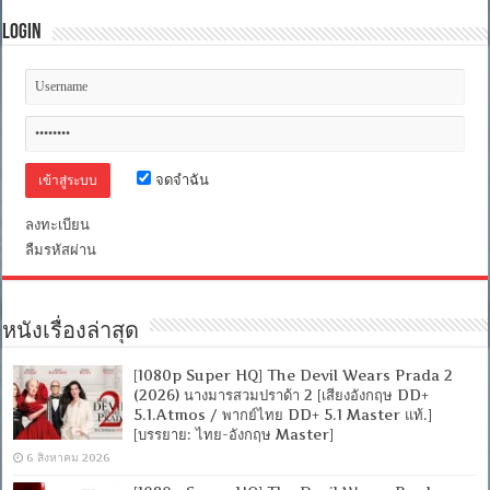
(2026)
28
Login
ปี
ให้
หลัง
เชื้อ
เขมือบ
คน
วิหาร
จดจำฉัน
ซาก
กะโหลก
[เสียง
ลงทะเบียน
อังกฤษ
ลืมรหัสผ่าน
DD+
5.1.Atmos
/
พากย์
ไทย
หนังเรื่องล่าสุด
DTS:
5.1
Blu-
[1080p Super HQ] The Devil Wears Prada 2
Ray
(2026) นางมารสวมปราด้า 2 [เสียงอังกฤษ DD+
Master]
5.1.Atmos / พากย์ไทย DD+ 5.1 Master แท้.]
[บรรยาย:
[บรรยาย: ไทย-อังกฤษ Master]
ไทย-
6 สิงหาคม 2026
อังกฤษ
Master]