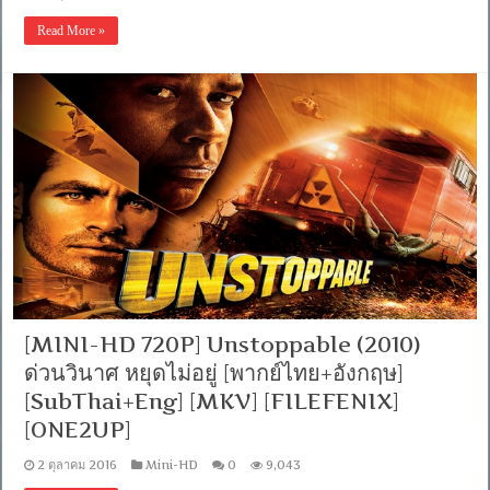
Read More »
[MINI-HD 720P] Unstoppable (2010)
ด่วนวินาศ หยุดไม่อยู่ [พากย์ไทย+อังกฤษ]
[SubThai+Eng] [MKV] [FILEFENIX]
[ONE2UP]
2 ตุลาคม 2016
Mini-HD
0
9,043