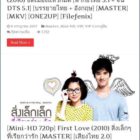
(2010) ยึดเมืองแหวกมิติ [พากย์ไทย 5.1 + จีน
DTS 5.1] [บรรยายไทย + อังกฤษ] [MASTER]
[MKV] [ONE2UP] [Filefenix]
9 กรกฎาคม 2017
Master
,
Mini-HD
,
VIP
,
VIP Cornfile
บน
ปิดความเห็น
7,712
[MINI-
HD
Read More »
1080P]
City
Under
Siege
(2010)
ยึด
เมือง
แหวก
มิติ
[พากย์
ไทย
5.1
+
จีน
DTS
5.1]
[บรรยาย
[Mini-HD 720p] First Love (2010) สิ่งเล็กๆ
ไทย
ที่เรียกว่ารัก [MASTER] [เสียงไทย 2.0]
+