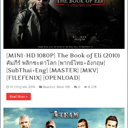
[MINI-HD 1080P] The Book of Eli (2010)
คัมภีร์ พลิกชะตาโลก [พากย์ไทย+อังกฤษ]
[SubThai+Eng] [MASTER] [MKV]
[FILEFENIX] [OPENLOAD]
31 กรกฎาคม 2016
Master
,
Mini-HD
0
8,278
Read More »