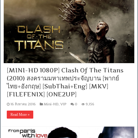
[MINI-HD 1080P] Clash Of The Titans
(2010) สงครามมหาเทพประจัญบาน [พากย์
ไทย+อังกฤษ] [SubThai+Eng] [MKV]
[FILEFENIX] [ONE2UP]
16 สิงหาคม 2016
Mini-HD
,
VIP
0
9,156
Read More »