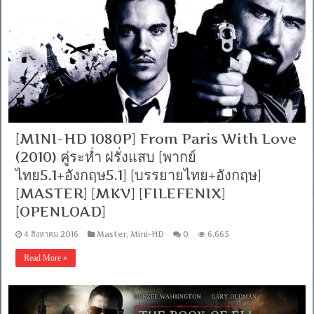
[MINI-HD 1080P] From Paris With Love
(2010) คู่ระห่ำ ฝรั่งแสบ [พากย์
ไทย5.1+อังกฤษ5.1] [บรรยายไทย+อังกฤษ]
[MASTER] [MKV] [FILEFENIX]
[OPENLOAD]
4 สิงหาคม 2016
Master
,
Mini-HD
0
6,665
Read More »