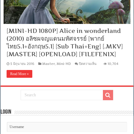
[SubThai+Eng]
[MASTER]
[MKV]
[FILEFENIX]
[OPENLOAD]
[MINI-HD 1080P] Alice in wonderland
(2010) อลิซผจญแดนมหัศจรรย์ [พากย์
ไทย5.1+อังกฤษ5.1] [Sub Thai+Eng] [.MKV]
[MASTER] [OPENLOAD] [FILEFENIX]
บน
5 มิถุนายน 2016
Master
,
Mini-HD
ปิดความเห็น
10,704
[MINI-
HD
Read More »
1080P]
Alice
in
wonderland
(2010)
อ
ลิซ
ผจญ
Login
แดน
มหัศจรรย์
[พากย์
ไทย5.1+อังกฤษ5.1]