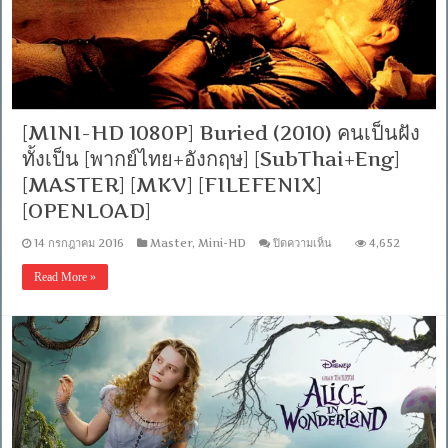
ไทย+อังกฤษ]
[SubThai+Eng]
[MKV]
[FILEFENIX]
[OPENLOAD]
[MINI-HD 1080P] Buried (2010) คนเป็นฝัง
ทั้งเป็น [พากย์ไทย+อังกฤษ] [SubThai+Eng]
[MASTER] [MKV] [FILEFENIX]
[OPENLOAD]
บน
14 กรกฎาคม 2016
Master
,
Mini-HD
ปิดความเห็น
4,652
[MINI-
HD
Read More »
1080P]
Buried
(2010)
คน
เป็น
ฝัง
ทั้ง
เป็น
[พากย์
ไทย+อังกฤษ]