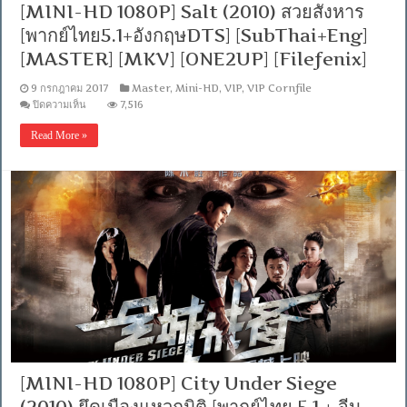
[MINI-HD 1080P] Salt (2010) สวยสังหาร
ไทย
+
[พากย์ไทย5.1+อังกฤษDTS] [SubThai+Eng]
อังกฤษ]
[MASTER]
[MASTER] [MKV] [ONE2UP] [Filefenix]
[MKV]
[ONE2UP]
9 กรกฎาคม 2017
Master
,
Mini-HD
,
VIP
,
VIP Cornfile
บน
ปิดความเห็น
7,516
[MINI-
HD
Read More »
1080P]
Salt
(2010)
สวย
สังหาร
[พากย์
ไทย5.1+อังกฤษDTS]
[SubThai+Eng]
[MASTER]
[MKV]
[ONE2UP]
[Filefenix]
[MINI-HD 1080P] City Under Siege