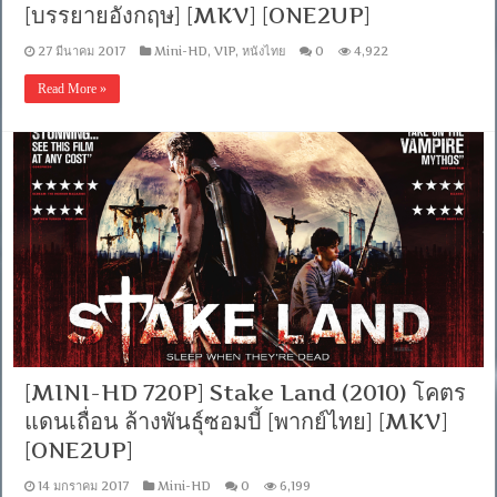
อังกฤษ]
[บรรยายอังกฤษ] [MKV] [ONE2UP]
[MASTER]
[MKV]
[ONE2UP]
27 มีนาคม 2017
Mini-HD
,
VIP
,
หนังไทย
0
4,922
[Filefenix]
Read More »
[MINI-HD 720P] Stake Land (2010) โคตร
แดนเถื่อน ล้างพันธุ์ซอมบี้ [พากย์ไทย] [MKV]
[ONE2UP]
14 มกราคม 2017
Mini-HD
0
6,199