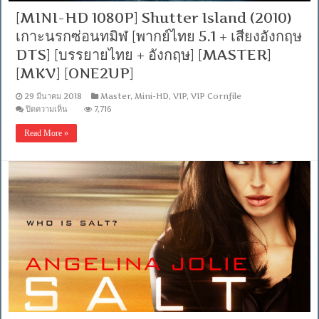
[MINI-HD 1080P] Shutter Island (2010)
เกาะนรกซ่อนทมิฬ [พากย์ไทย 5.1 + เสียงอังกฤษ
DTS] [บรรยายไทย + อังกฤษ] [MASTER]
[MKV] [ONE2UP]
29 มีนาคม 2018
Master
,
Mini-HD
,
VIP
,
VIP Cornfile
บน
ปิดความเห็น
7,716
[MINI-
HD
Read More »
1080P]
Shutter
Island
(2010)
เกาะ
นรก
ซ่อน
ทมิฬ
[พากย์
ไทย
5.1
+
เสียง
อังกฤษ
DTS]
[บรรยาย