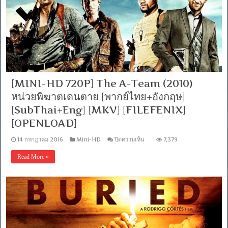
[MINI-HD 720P] The A-Team (2010)
หน่วยพิฆาตเดนตาย [พากย์ไทย+อังกฤษ]
[SubThai+Eng] [MKV] [FILEFENIX]
[OPENLOAD]
บน
14 กรกฎาคม 2016
Mini-HD
ปิดความเห็น
7,379
[MINI-
HD
Read More »
720P]
The
A-
Team
(2010)
หน่วย
พิฆาต
เดนตาย
[พากย์