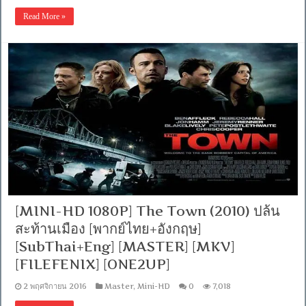
Read More »
[MINI-HD 1080P] The Town (2010) ปล้น
สะท้านเมือง [พากย์ไทย+อังกฤษ]
[SubThai+Eng] [MASTER] [MKV]
[FILEFENIX] [ONE2UP]
2 พฤศจิกายน 2016
Master
,
Mini-HD
0
7,018