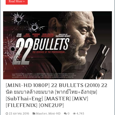
Read More »
[MINI-HD 1080P] 22 BULLETS (2010) 22
นัด ยมบาลล้างยมบาล [พากย์ไทย+อังกฤษ]
[SubThai+Eng] [MASTER] [MKV]
[FILEFENIX] [ONE2UP]
23 ตุลาคม 2016
Master
,
Mini-HD
0
4,745