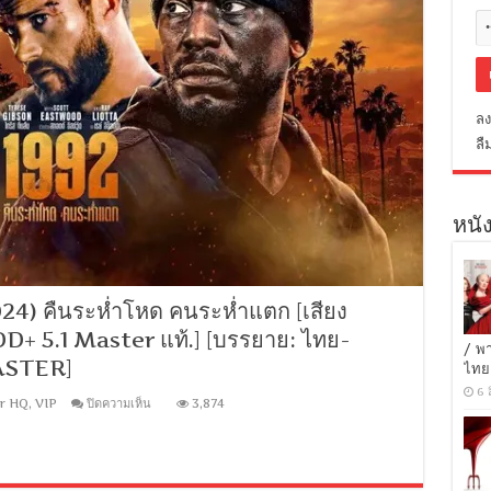
ลง
ลื
หนัง
24) คืนระห่ำโหด คนระห่ำแตก [เสียง
DD+ 5.1 Master แท้.] [บรรยาย: ไทย-
/ พ
ASTER]
ไทย
6 
บน
r HQ
,
VIP
ปิดความเห็น
3,874
[1080p
Super
HQ]
1992
(2024)