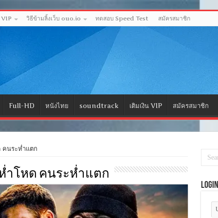
ด VIP
วิธีข้ามลิ้งเว็บ ouo.io
ทดสอบ Speed Test
สมัครสมาชิก
Full-HD
หนังไทย
soundtrack
เติมเงิน VIP
สมัครสมาชิก
ด คนระห่ำแตก
ระห่ำโหด คนระห่ำแตก
Logi