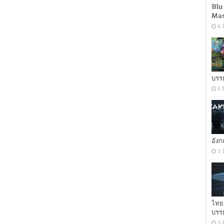
คืน
Blu
ระห่ำ
Mas
โหด
6 
คน
ระห่ำ
แตก
[เสียง
อังกฤษ
DD+
บรร
5.1
/
5 
พากย์
ไทย
DD+
5.1
Master
แท้.]
อัง
[บรรยาย:
3 
ไทย-
อังกฤษ
Master]
[MKV]
[MASTER]
ไทย
บรร
3 