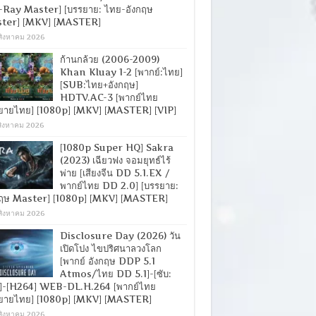
-Ray Master] [บรรยาย: ไทย-อังกฤษ
ter] [MKV] [MASTER]
สิงหาคม 2026
ก้านกล้วย (2006-2009)
Khan Kluay 1-2 [พากย์:ไทย]
[SUB:ไทย+อังกฤษ]
HDTV.AC-3 [พากย์ไทย
ยายไทย] [1080p] [MKV] [MASTER] [VIP]
สิงหาคม 2026
[1080p Super HQ] Sakra
(2023) เฉียวฟง จอมยุทธ์ไร้
พ่าย [เสียงจีน DD 5.1.EX /
พากย์ไทย DD 2.0] [บรรยาย:
กฤษ Master] [1080p] [MKV] [MASTER]
สิงหาคม 2026
Disclosure Day (2026) วัน
เปิดโปง ไขปริศนาลวงโลก
[พากย์ อังกฤษ DDP 5.1
Atmos/ไทย DD 5.1]-[ซับ:
]-[H264] WEB-DL.H.264 [พากย์ไทย
ยายไทย] [1080p] [MKV] [MASTER]
สิงหาคม 2026