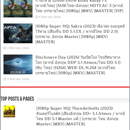
ก้านกล้วย (2006-2009) Khan Kluay 1-2
[พากย์:ไทย] [SUB:ไทย+อังกฤษ] HDTV.AC-3 [พากย์
ไทย บรรยายไทย] [1080p] [MKV] [MASTER] [VIP]
5 สิงหาคม 2026
[1080p Super HQ] Sakra (2023) เฉียวฟง จอมยุทธ์
ไร้พ่าย [เสียงจีน DD 5.1.EX / พากย์ไทย DD 2.0]
[บรรยาย: อังกฤษ Master] [1080p] [MKV]
[MASTER]
3 สิงหาคม 2026
Disclosure Day (2026) วันเปิดโปง ไขปริศนาลวง
โลก [พากย์ อังกฤษ DDP 5.1 Atmos/ไทย DD 5.1]-
[ซับ: ไทย]-[H264] WEB-DL.H.264 [พากย์ไทย
บรรยายไทย] [1080p] [MKV] [MASTER]
3 สิงหาคม 2026
Top Posts & Pages
[1080p Super HQ] Thunderbolts (2025)
ธันเดอร์โบลต์ส [เสียงอังกฤษ DD+ 5.1.Atmos / พากย์
ไทย DD 5.1 Master แท้.] [บรรยาย: ไทย-อังกฤษ
Master] [MKV] [MASTER]