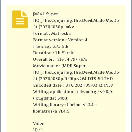
{MINI_Super-
HQ}_The.Conjuring.The.Devil.Made.Me.Do
.It.(2021).1080p..mkv
Format : Matroska
Format version : Version 4
File size : 3.75 GiB
Duration : 1 h 51 min
Overall bit rate : 4 797 kb/s
Movie name : {MINI Super-
HQ}_The.Conjuring.The.Devil.Made.Me.Do
.It.(2021).1080p.BrRip.x264.DTS-5.1.THD
Encoded date : UTC 2021-09-03 13:17:58
Writing application : mkvmerge v9.8.0
(‘Kuglblids’) 64bit
Writing library : libebml v1.3.4 +
libmatroska v1.4.5
Video
ID : 1