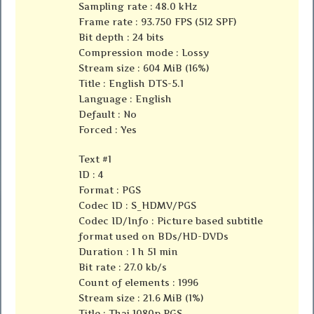
Sampling rate : 48.0 kHz
Frame rate : 93.750 FPS (512 SPF)
Bit depth : 24 bits
Compression mode : Lossy
Stream size : 604 MiB (16%)
Title : English DTS-5.1
Language : English
Default : No
Forced : Yes
Text #1
ID : 4
Format : PGS
Codec ID : S_HDMV/PGS
Codec ID/Info : Picture based subtitle
format used on BDs/HD-DVDs
Duration : 1 h 51 min
Bit rate : 27.0 kb/s
Count of elements : 1996
Stream size : 21.6 MiB (1%)
Title : Thai 1080p PGS