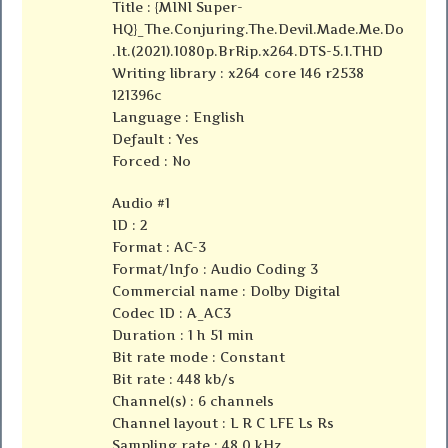
Title : {MINI Super-
HQ}_The.Conjuring.The.Devil.Made.Me.Do
.It.(2021).1080p.BrRip.x264.DTS-5.1.THD
Writing library : x264 core 146 r2538
121396c
Language : English
Default : Yes
Forced : No
Audio #1
ID : 2
Format : AC-3
Format/Info : Audio Coding 3
Commercial name : Dolby Digital
Codec ID : A_AC3
Duration : 1 h 51 min
Bit rate mode : Constant
Bit rate : 448 kb/s
Channel(s) : 6 channels
Channel layout : L R C LFE Ls Rs
Sampling rate : 48.0 kHz