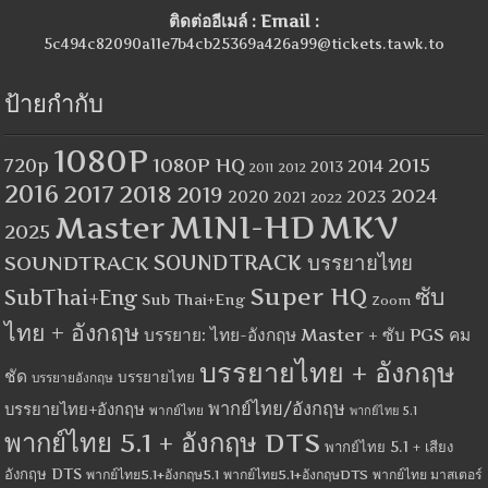
ติดต่ออีเมล์ : Email :
5c494c82090a11e7b4cb25369a426a99@tickets.tawk.to
ป้ายกำกับ
1080P
1080P HQ
2015
720p
2014
2013
2012
2011
2016
2017
2018
2019
2024
2020
2023
2021
2022
MINI-HD
MKV
Master
2025
SOUNDTRACK
SOUNDTRACK บรรยายไทย
Super HQ
ซับ
SubThai+Eng
Sub Thai+Eng
Zoom
ไทย + อังกฤษ
บรรยาย: ไทย-อังกฤษ Master + ซับ PGS คม
บรรยายไทย + อังกฤษ
ชัด
บรรยายไทย
บรรยายอังกฤษ
พากย์ไทย/อังกฤษ
บรรยายไทย+อังกฤษ
พากย์ไทย
พากย์ไทย 5.1
พากย์ไทย 5.1 + อังกฤษ DTS
พากย์ไทย 5.1 + เสียง
อังกฤษ DTS
พากย์ไทย5.1+อังกฤษ5.1
พากย์ไทย5.1+อังกฤษDTS
พากย์ไทย มาสเตอร์