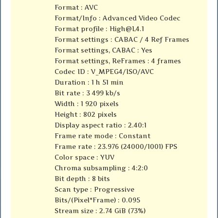
Format : AVC
Format/Info : Advanced Video Codec
Format profile :
High@L4.1
Format settings : CABAC / 4 Ref Frames
Format settings, CABAC : Yes
Format settings, ReFrames : 4 frames
Codec ID : V_MPEG4/ISO/AVC
Duration : 1 h 51 min
Bit rate : 3 499 kb/s
Width : 1 920 pixels
Height : 802 pixels
Display aspect ratio : 2.40:1
Frame rate mode : Constant
Frame rate : 23.976 (24000/1001) FPS
Color space : YUV
Chroma subsampling : 4:2:0
Bit depth : 8 bits
Scan type : Progressive
Bits/(Pixel*Frame) : 0.095
Stream size : 2.74 GiB (73%)