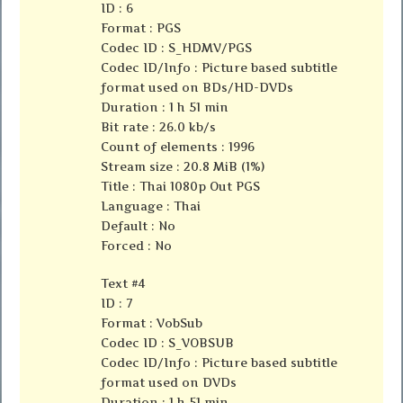
ID : 6
Format : PGS
Codec ID : S_HDMV/PGS
Codec ID/Info : Picture based subtitle
format used on BDs/HD-DVDs
Duration : 1 h 51 min
Bit rate : 26.0 kb/s
Count of elements : 1996
Stream size : 20.8 MiB (1%)
Title : Thai 1080p Out PGS
Language : Thai
Default : No
Forced : No
Text #4
ID : 7
Format : VobSub
Codec ID : S_VOBSUB
Codec ID/Info : Picture based subtitle
format used on DVDs
Duration : 1 h 51 min