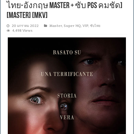
ไทย-อังกฤษ Master + ซับ PGS คมชัด]
[MASTER] [MKV]
20 มกราคม 2022
Master
,
Super HQ
,
VIP
,
ซับไทย
4,498 Views