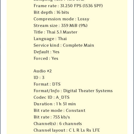
Frame rate : 31.250 FPS (1536 SPF)
Bit depth : 16 bits
Compression mode : Lossy
Stream size : 359 MiB (9%)
Title : Thai 5.1 Master
Language : Thai
Service kind : Complete Main
Default : Yes
Forced : Yes
Audio #2
ID : 3
Format : DTS
Format/Info : Digital Theater Systems
Codec ID : A_DTS
Duration : 1 h 51 min
Bit rate mode : Constant
Bit rate : 755 kb/s
Channel(s) : 6 channels
Channel layout : C L R Ls Rs LFE