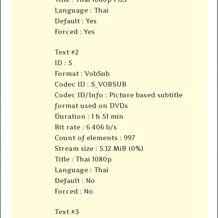
Language : Thai
Default : Yes
Forced : Yes
Text #2
ID : 5
Format : VobSub
Codec ID : S_VOBSUB
Codec ID/Info : Picture based subtitle
format used on DVDs
Duration : 1 h 51 min
Bit rate : 6 406 b/s
Count of elements : 997
Stream size : 5.12 MiB (0%)
Title : Thai 1080p
Language : Thai
Default : No
Forced : No
Text #3