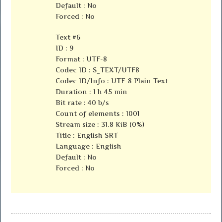
Default : No
Forced : No
Text #6
ID : 9
Format : UTF-8
Codec ID : S_TEXT/UTF8
Codec ID/Info : UTF-8 Plain Text
Duration : 1 h 45 min
Bit rate : 40 b/s
Count of elements : 1001
Stream size : 31.8 KiB (0%)
Title : English SRT
Language : English
Default : No
Forced : No