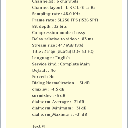
Channel(s) : 6 channels
Channel layout : L R C LFE Ls Rs
Sampling rate : 48.0 kHz
Frame rate : 31.250 FPS (1536 SPF)
Bit depth : 32 bits
Compression mode : Lossy
Delay relative to video : -83 ms
Stream size : 447 MiB (9%)
Title : อังกฤษ [ต้นฉบับ] DD+ 5.1 HQ
Language : English
Service kind : Complete Main
Default : No
Forced : No
Dialog Normalization : -31 dB
cmixlev : -4.5 dB
surmixlev : -6 dB
dialnorm_Average : -31 dB
dialnorm_Minimum : -31 dB
dialnorm_Maximum : -31 dB
Text #1