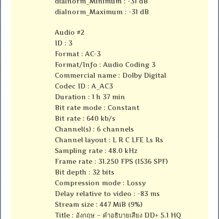
dialnorm_Minimum : -31 dB
dialnorm_Maximum : -31 dB
Audio #2
ID : 3
Format : AC-3
Format/Info : Audio Coding 3
Commercial name : Dolby Digital
Codec ID : A_AC3
Duration : 1 h 37 min
Bit rate mode : Constant
Bit rate : 640 kb/s
Channel(s) : 6 channels
Channel layout : L R C LFE Ls Rs
Sampling rate : 48.0 kHz
Frame rate : 31.250 FPS (1536 SPF)
Bit depth : 32 bits
Compression mode : Lossy
Delay relative to video : -83 ms
Stream size : 447 MiB (9%)
Title : อังกฤษ – คำอธิบายเสียง DD+ 5.1 HQ