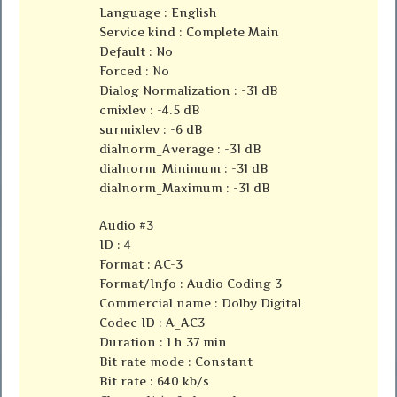
Language : English
Service kind : Complete Main
Default : No
Forced : No
Dialog Normalization : -31 dB
cmixlev : -4.5 dB
surmixlev : -6 dB
dialnorm_Average : -31 dB
dialnorm_Minimum : -31 dB
dialnorm_Maximum : -31 dB
Audio #3
ID : 4
Format : AC-3
Format/Info : Audio Coding 3
Commercial name : Dolby Digital
Codec ID : A_AC3
Duration : 1 h 37 min
Bit rate mode : Constant
Bit rate : 640 kb/s