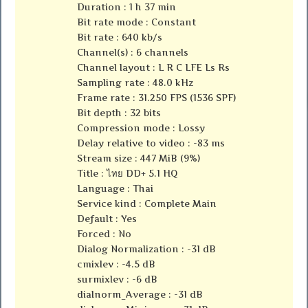
Duration : 1 h 37 min
Bit rate mode : Constant
Bit rate : 640 kb/s
Channel(s) : 6 channels
Channel layout : L R C LFE Ls Rs
Sampling rate : 48.0 kHz
Frame rate : 31.250 FPS (1536 SPF)
Bit depth : 32 bits
Compression mode : Lossy
Delay relative to video : -83 ms
Stream size : 447 MiB (9%)
Title : ไทย DD+ 5.1 HQ
Language : Thai
Service kind : Complete Main
Default : Yes
Forced : No
Dialog Normalization : -31 dB
cmixlev : -4.5 dB
surmixlev : -6 dB
dialnorm_Average : -31 dB