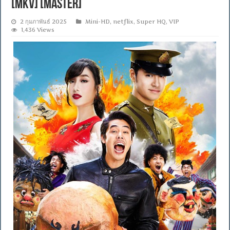
[MKV] [MASTER]
2 กุมภาพันธ์ 2025
Mini-HD
,
netflix
,
Super HQ
,
VIP
1,436 Views