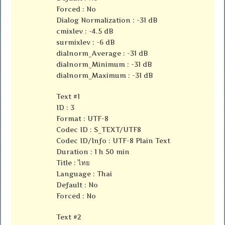
Forced : No
Dialog Normalization : -31 dB
cmixlev : -4.5 dB
surmixlev : -6 dB
dialnorm_Average : -31 dB
dialnorm_Minimum : -31 dB
dialnorm_Maximum : -31 dB
Text #1
ID : 3
Format : UTF-8
Codec ID : S_TEXT/UTF8
Codec ID/Info : UTF-8 Plain Text
Duration : 1 h 50 min
Title : ไทย
Language : Thai
Default : No
Forced : No
Text #2