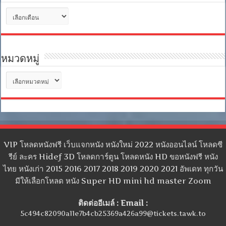
คลัง
เก็บ
หมวดหมู่
หมวด
หมู่
VIP โหลดหนังฟรี เว็บแจกหนัง หนังใหม่ 2022 หนังออนไลน์ โหลดซี
รีย์ ละคร Hidef 3D โหลดการ์ตูน โหลดหนัง HD ขอหนังฟรี หนัง
ไทย หนังเก่า 2015 2016 2017 2018 2019 2020 2021 อัพเดท ทุกวัน
มีให้เลือกโหลด หนัง Super HD mini hd master Zoom
ติดต่ออีเมล์ : Email :
5c494c82090a11e7b4cb25369a426a99@tickets.tawk.to