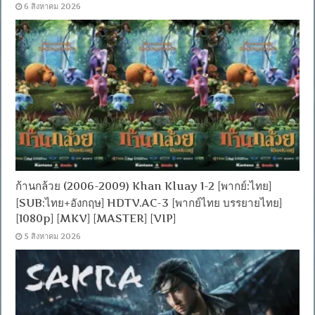
6 สิงหาคม 2026
ก้านกล้วย (2006-2009) Khan Kluay 1-2 [พากย์:ไทย]
[SUB:ไทย+อังกฤษ] HDTV.AC-3 [พากย์ไทย บรรยายไทย]
[1080p] [MKV] [MASTER] [VIP]
5 สิงหาคม 2026