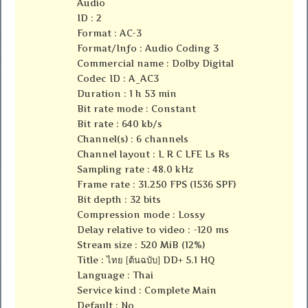
Audio
ID : 2
Format : AC-3
Format/Info : Audio Coding 3
Commercial name : Dolby Digital
Codec ID : A_AC3
Duration : 1 h 53 min
Bit rate mode : Constant
Bit rate : 640 kb/s
Channel(s) : 6 channels
Channel layout : L R C LFE Ls Rs
Sampling rate : 48.0 kHz
Frame rate : 31.250 FPS (1536 SPF)
Bit depth : 32 bits
Compression mode : Lossy
Delay relative to video : -120 ms
Stream size : 520 MiB (12%)
Title : ไทย [ต้นฉบับ] DD+ 5.1 HQ
Language : Thai
Service kind : Complete Main
Default : No