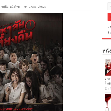
rnfile
,
หนังไทย
2,086 Views
ลง
ลื
หนัง
/ พ
ไทย
6 