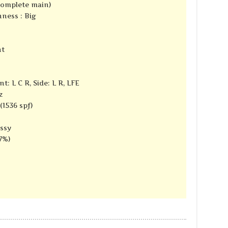
complete main)
ness : Big
nt
t: L C R, Side: L R, LFE
z
(1536 spf)
ssy
7%)