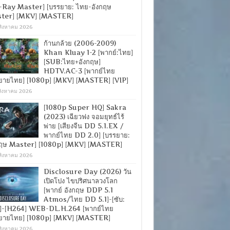
-Ray Master] [บรรยาย: ไทย-อังกฤษ
ter] [MKV] [MASTER]
สิงหาคม 2026
ก้านกล้วย (2006-2009)
Khan Kluay 1-2 [พากย์:ไทย]
[SUB:ไทย+อังกฤษ]
HDTV.AC-3 [พากย์ไทย
ยายไทย] [1080p] [MKV] [MASTER] [VIP]
สิงหาคม 2026
[1080p Super HQ] Sakra
(2023) เฉียวฟง จอมยุทธ์ไร้
พ่าย [เสียงจีน DD 5.1.EX /
พากย์ไทย DD 2.0] [บรรยาย:
กฤษ Master] [1080p] [MKV] [MASTER]
สิงหาคม 2026
Disclosure Day (2026) วัน
เปิดโปง ไขปริศนาลวงโลก
[พากย์ อังกฤษ DDP 5.1
Atmos/ไทย DD 5.1]-[ซับ:
]-[H264] WEB-DL.H.264 [พากย์ไทย
ยายไทย] [1080p] [MKV] [MASTER]
สิงหาคม 2026