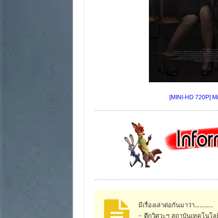
[MINI-HD 720P] Mid
มีเรื่องเล่าต่อกันมาว่า………..
– ตึกวิศวะฯ สถาบันเทคโนโลยี