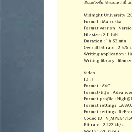
เกิดอะไรขึ้น!!ถ้าคนเหล่านี้ 
Midnight University (
Format : Matroska
Format version : Versio
File size : 2.11 GiB
Duration : 1 h 53 min
Overall bit rate : 2 675 
Writing application : 
Writing library : libmkv
Video
ID : 1
Format : AVC
Format/Info : Advance
Format profile : High@
Format settings, CABAC
Format settings, ReFra
Codec ID : V_MPEG4/I
Bit rate : 2 222 kb/s
Width : 720 pixels