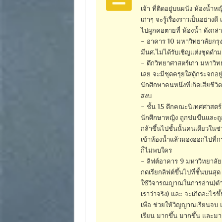
เจ้า ที่ติดอยู่บนผนัง ห้องน้
เก่าๆ จะรู้เรื่องราวเป็นอย่าง
ไปผูกคอตายที่ ห้องน้ำ ดังกล่
– อาคาร 10 มหาวิทยาลัยกรุงเ
มีนศ.ไม่ได้รับเชิญแต่งชุดดำม
– ตึกวิทยาศาสตร์เก่า มหาวิทยา
เลย จะมีชุดครุยใส่ตู้กระจก
นักศึกษาคนหนึ่งที่เกิดเสียช
สงบ
– ชั้น 15 ตึกคณะนิเทศศาสตร์
นักศึกษาหญิง ถูกข่มขืนและถูก
กล้าขึ้นไปชั้นนั้นคนเดียวในช่
เข้าห้องน้ำแล้วมองออกไปที่ก
ก็ไม่พบใคร
– ลิฟต์อาคาร 9 มหาวิทยาลัยก
กดเรียกลิฟต์ขึ้นไปที่ชั้นบนส
ใช้วิจารณญาณในการอ่าน)ตำนา
เราว่าจริง) และ จะเกิดอะไรขึ
เพื่อ ช่วยให้วิญญาณเรียนจบ แ
เรียน มากขึ้น มากขึ้น และมา