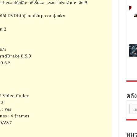
สตาร์ เซเลปนักศึกษาที่เริ่ดและแรงดาวประจำมหาลัย!!!
2016) DVDRip[Load2up.com].mkv
n 2
kb/s
HandBrake 0.9.9
 0.6.5
คลัง
d Video Codec
L3
คลัง
 : Yes
เก็บ
mes : 4 frames
SO/AVC
หมว