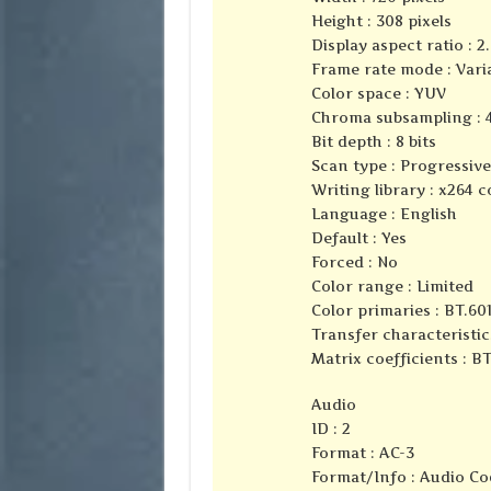
Height : 308 pixels
Display aspect ratio : 2.
Frame rate mode : Vari
Color space : YUV
Chroma subsampling : 4
Bit depth : 8 bits
Scan type : Progressive
Writing library : x264 
Language : English
Default : Yes
Forced : No
Color range : Limited
Color primaries : BT.60
Transfer characteristic
Matrix coefficients : BT
Audio
ID : 2
Format : AC-3
Format/Info : Audio Co