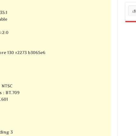
หมว
35:1
หมู่
able
:2:0
core 130 r2273 b3065e6
1 NTSC
s : BT.709
.601
ding 3