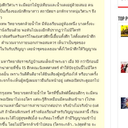
ำหญิงตึกวิศวะฯ จะมีดอกไม้ธูปเทียนและน้ำแดงอยู่ด้วยเสมอ คน
ดี เป็นเรื่องของนักศึกษาสาว สถาปัตยฯ อกหักจากหนุ่มวิศวะฯ จึง
าว
Top P
ทพ วิทยาเขตกล้วยน้ำไท มีห้องเรียนอยู่ห้องหนึ่ง บางครั้งจะ
านั่งเรียนด้วย พอหันไปมองอีกทีปรากฏว่าไม่มีใคร!!
ลัยศรีนครินทรวิโรฒ(มศว)ตึกนี้เฮี้ยนทั้งตึก ไล่ตั้งแต่หน้าตึก
อยู่ คำนวณจากภายนอกเก่าพอสมควร เห็นว่าเป็นชุดของ
ีวิตในวันรับปริญญา เลยนำชุดของเธอมาตั้งไว้หน้าตึกให้วิญญาณ
 มหาวิทยาลัยราชภัฏบ้านสมเด็จเจ้าพระยา เมื่อ 10 กว่าปีก่อนมี
ฆ่าตายที่ชั้น 15 ตึกคณะนิเทศศาสตร์ ทำให้ปัจจุบันนี้ไม่มีใคร
วงเย็น เพราะวันดีคืนดีอาจได้ยินเสียงผู้หญิงร้องไห้ หรือบางครั้ง
ระจกก็จะเห็นผู้หญิงผมยาวยืนก้มหน้าอยู่ แต่พอเปิดประตูออกไป
รุงเทพ วิทยาเขตกล้วยน้ำไท ใครที่ขึ้นลิฟต์นี้ตอนดึกๆ จะมีคน
ุด พอเปิดมาไม่เจอใคร แต่จะรู้สึกเหมือนมีคนเดินเข้ามา (โปรด
นเหล่านี้ผ่านการเล่าขานปากต่อปาก จริงบ้างไม่จริงบ้าง (แต่
้น!! ถ้ามีคนพิเรนทร์ สร้างห้องเรียนสำหรับวิญญาณเหล่านี้ เรียน
ละจะได้ไปสู่สุขคติ(มั้ง) จะเกิดอะไรขึ้น!! ถ้ามีวิญญาณเข้าไป
กขึ้น โดยไม่มีใครกล้าเข้าไปสอน (ใครจะกล้า..วะ)สุดท้าย จะ