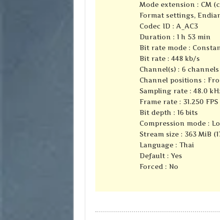
Mode extension : CM (
Format settings, Endian
Codec ID : A_AC3
Duration : 1 h 53 min
Bit rate mode : Consta
Bit rate : 448 kb/s
Channel(s) : 6 channels
Channel positions : Fron
Sampling rate : 48.0 kH
Frame rate : 31.250 FPS 
Bit depth : 16 bits
Compression mode : Lo
Stream size : 363 MiB (1
Language : Thai
Default : Yes
Forced : No