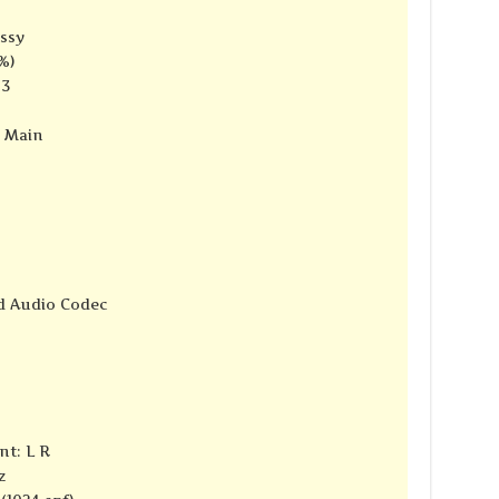
ssy
%)
-3
e Main
d Audio Codec
nt: L R
z