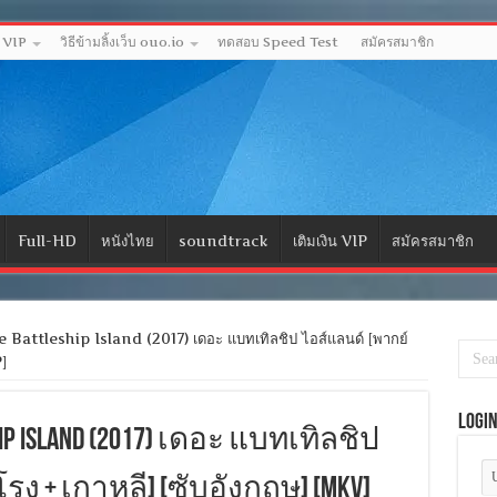
ด VIP
วิธีข้ามลิ้งเว็บ ouo.io
ทดสอบ Speed Test
สมัครสมาชิก
Full-HD
หนังไทย
soundtrack
เติมเงิน VIP
สมัครสมาชิก
Battleship Island (2017) เดอะ แบทเทิลชิป ไอส์แลนด์ [พากย์
]
Logi
ship Island (2017) เดอะ แบทเทิลชิป
ง + เกาหลี] [ซับอังกฤษ] [MKV]