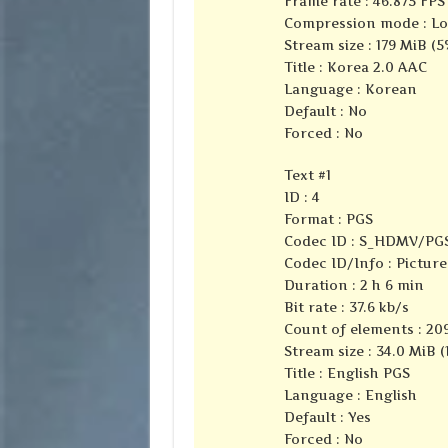
Frame rate : 46.875 FPS 
Compression mode : Lo
Stream size : 179 MiB (5
Title : Korea 2.0 AAC
Language : Korean
Default : No
Forced : No
Text #1
ID : 4
Format : PGS
Codec ID : S_HDMV/PG
Codec ID/Info : Pictur
Duration : 2 h 6 min
Bit rate : 37.6 kb/s
Count of elements : 20
Stream size : 34.0 MiB (
Title : English PGS
Language : English
Default : Yes
Forced : No