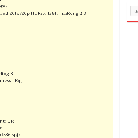
89%)
หมว
Island.2017.720p.HDRip.H264.ThaiRong.2.0
หมู่
ding 3
ness : Big
nt
nt: L R
z
(1536 spf)