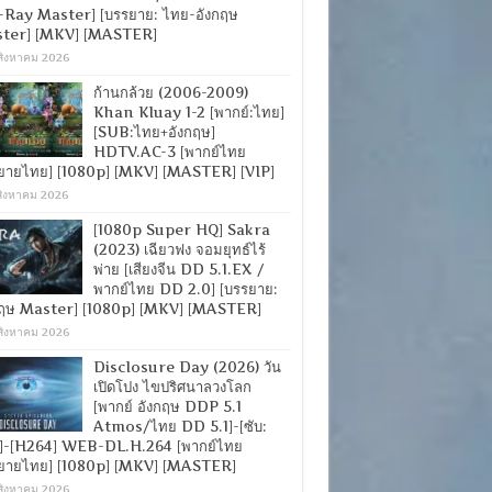
-Ray Master] [บรรยาย: ไทย-อังกฤษ
ter] [MKV] [MASTER]
สิงหาคม 2026
ก้านกล้วย (2006-2009)
Khan Kluay 1-2 [พากย์:ไทย]
[SUB:ไทย+อังกฤษ]
HDTV.AC-3 [พากย์ไทย
ยายไทย] [1080p] [MKV] [MASTER] [VIP]
สิงหาคม 2026
[1080p Super HQ] Sakra
(2023) เฉียวฟง จอมยุทธ์ไร้
พ่าย [เสียงจีน DD 5.1.EX /
พากย์ไทย DD 2.0] [บรรยาย:
กฤษ Master] [1080p] [MKV] [MASTER]
สิงหาคม 2026
Disclosure Day (2026) วัน
เปิดโปง ไขปริศนาลวงโลก
[พากย์ อังกฤษ DDP 5.1
Atmos/ไทย DD 5.1]-[ซับ:
]-[H264] WEB-DL.H.264 [พากย์ไทย
ยายไทย] [1080p] [MKV] [MASTER]
สิงหาคม 2026