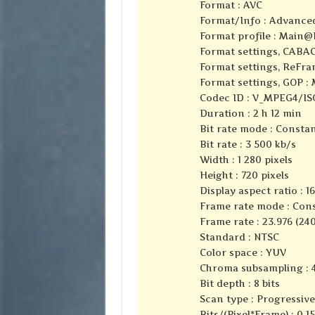
Format : AVC
Format/Info : Advance
Format profile :
Main@L
Format settings, CABAC
Format settings, ReFra
Format settings, GOP :
Codec ID : V_MPEG4/I
Duration : 2 h 12 min
Bit rate mode : Consta
Bit rate : 3 500 kb/s
Width : 1 280 pixels
Height : 720 pixels
Display aspect ratio : 16
Frame rate mode : Con
Frame rate : 23.976 (24
Standard : NTSC
Color space : YUV
Chroma subsampling : 4
Bit depth : 8 bits
Scan type : Progressive
Bits/(Pixel*Frame) : 0.1