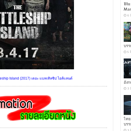
Blu
Mas
6 
บรร
5 
eship Island (2017) เดอะ แบทเทิลชิป ไอส์แลนด์
อัง
3 
ไทย
บรร
3 