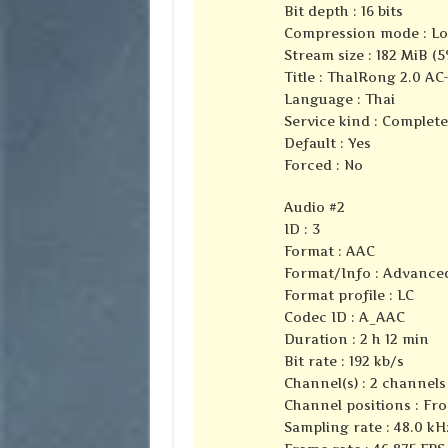
Bit depth : 16 bits
Compression mode : Lo
Stream size : 182 MiB (5
Title : ThaIRong 2.0 AC
Language : Thai
Service kind : Complet
Default : Yes
Forced : No
Audio #2
ID : 3
Format : AAC
Format/Info : Advance
Format profile : LC
Codec ID : A_AAC
Duration : 2 h 12 min
Bit rate : 192 kb/s
Channel(s) : 2 channels
Channel positions : Fro
Sampling rate : 48.0 kH