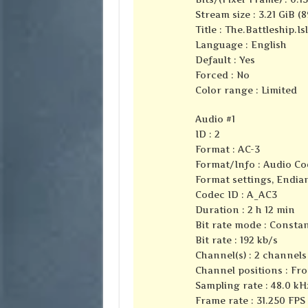
Stream size : 3.21 GiB (
Title : The.Battleship.
Language : English
Default : Yes
Forced : No
Color range : Limited
Audio #1
ID : 2
Format : AC-3
Format/Info : Audio Co
Format settings, Endian
Codec ID : A_AC3
Duration : 2 h 12 min
Bit rate mode : Consta
Bit rate : 192 kb/s
Channel(s) : 2 channels
Channel positions : Fro
Sampling rate : 48.0 kH
Frame rate : 31.250 FPS 