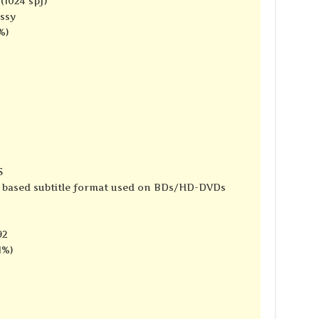
(1024 spf)
ssy
%)
S
e based subtitle format used on BDs/HD-DVDs
92
1%)