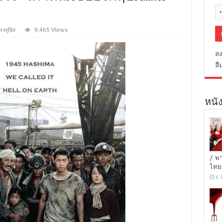
rnfile
9,465 Views
ลง
ลื
หนัง
/ พ
ไทย
6 