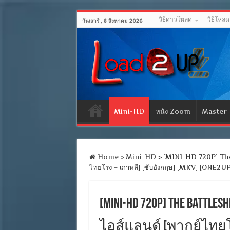
วิธีดาวโหลด
วิธีโหล
วันเสาร์ , 8 สิงหาคม 2026
Mini-HD
หนัง Zoom
Master
Home
>
Mini-HD
>
[MINI-HD 720P] The 
ไทยโรง + เกาหลี] [ซับอังกฤษ] [MKV] [ONE2UP
[MINI-HD 720P] The Battle
ไอส์แลนด์ [พากย์ไทยโร