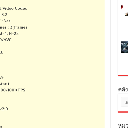
d Video Codec
3.2
 : Yes
mes : 3 frames
 M=4, N=23
SO/AVC
nt
:9
stant
คลัง
000/1001) FPS
คลัง
เก็บ
:2:0
หมว
58