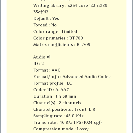
Writing library : x264 core 123 r2189
35cf912
Default : Yes
Forced : No
Color range : Limited
Color primaries : BT.709
Matrix coefficients : BT.709
Audio #1
ID : 2
Format : AAC
Format/Info : Advanced Audio Codec
Format profile : LC
Codec ID : A_AAC
Duration : 1 h 38 min
Channel(s) : 2 channels
Channel positions : Front: L R
Sampling rate : 48.0 kHz
Frame rate : 46.875 FPS (1024 spf)
Compression mode : Lossy