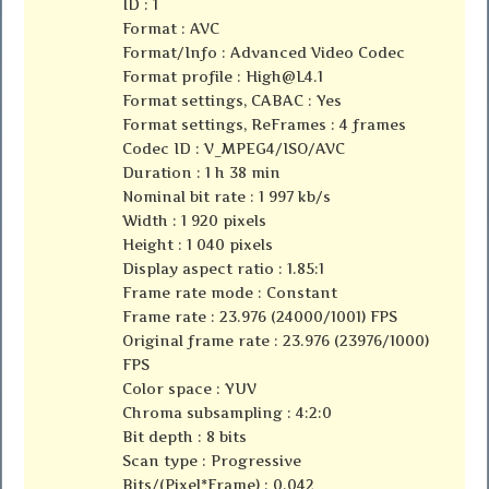
ID : 1
Format : AVC
Format/Info : Advanced Video Codec
Format profile :
High@L4.1
Format settings, CABAC : Yes
Format settings, ReFrames : 4 frames
Codec ID : V_MPEG4/ISO/AVC
Duration : 1 h 38 min
Nominal bit rate : 1 997 kb/s
Width : 1 920 pixels
Height : 1 040 pixels
Display aspect ratio : 1.85:1
Frame rate mode : Constant
Frame rate : 23.976 (24000/1001) FPS
Original frame rate : 23.976 (23976/1000)
FPS
Color space : YUV
Chroma subsampling : 4:2:0
Bit depth : 8 bits
Scan type : Progressive
Bits/(Pixel*Frame) : 0.042