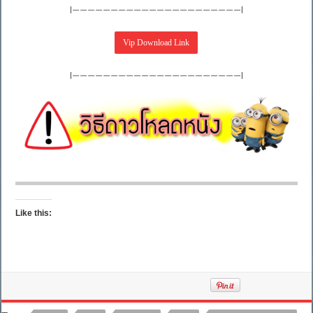
|——————————————————————|
|——————————————————————|
Like this: