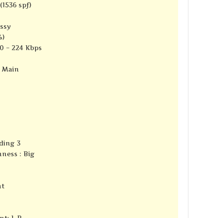
(1536 spf)
ssy
%)
.0 – 224 Kbps
e Main
ding 3
ness : Big
nt
nt: L R