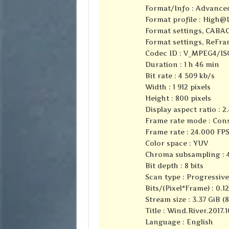
Format/Info : Advance
Format profile : High@
Format settings, CABAC
Format settings, ReFra
Codec ID : V_MPEG4/I
Duration : 1 h 46 min
Bit rate : 4 509 kb/s
Width : 1 912 pixels
Height : 800 pixels
Display aspect ratio : 2.
Frame rate mode : Con
Frame rate : 24.000 FP
Color space : YUV
Chroma subsampling : 4
Bit depth : 8 bits
Scan type : Progressive
Bits/(Pixel*Frame) : 0.1
Stream size : 3.37 GiB (
Title : Wind.River.201
Language : English