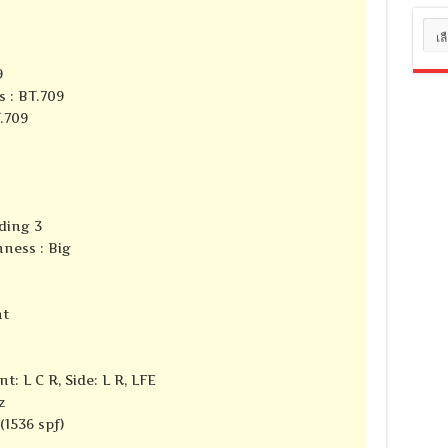
หมว
หมู่
9
s : BT.709
T.709
ding 3
ness : Big
nt
t: L C R, Side: L R, LFE
z
(1536 spf)