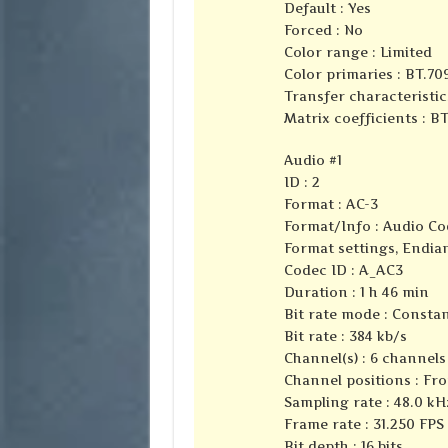
Default : Yes
Forced : No
Color range : Limited
Color primaries : BT.70
Transfer characteristic
Matrix coefficients : B
Audio #1
ID : 2
Format : AC-3
Format/Info : Audio Co
Format settings, Endian
Codec ID : A_AC3
Duration : 1 h 46 min
Bit rate mode : Consta
Bit rate : 384 kb/s
Channel(s) : 6 channels
Channel positions : Fron
Sampling rate : 48.0 kH
Frame rate : 31.250 FPS 
Bit depth : 16 bits