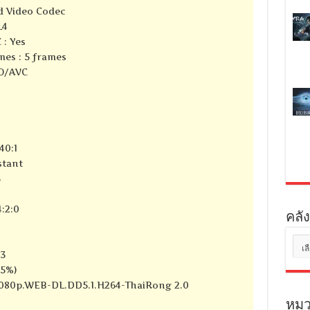
d Video Codec
L4
 : Yes
mes : 5 frames
SO/AVC
40:1
stant
S
:2:0
คลัง
คลัง
23
เก็บ
85%)
7.1080p.WEB-DL.DD5.1.H264-ThaiRong 2.0
หมว