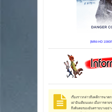
[MINI-HD 1080P]
เรื่องราวกล่าวถึงคดีการฆาตกร
เผ่าอินเดียนแดง เมื่อการตา
ถึงต้นตอของอันตรายบางอย่างที