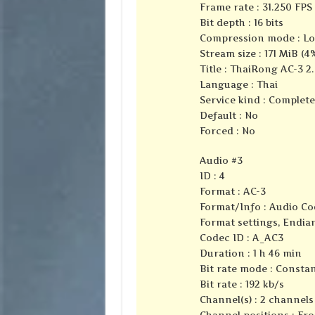
Frame rate : 31.250 FPS 
Bit depth : 16 bits
Compression mode : Lo
Stream size : 171 MiB (4
Title : ThaiRong AC-3 2
Language : Thai
Service kind : Complet
Default : No
Forced : No
Audio #3
ID : 4
Format : AC-3
Format/Info : Audio Co
Format settings, Endian
Codec ID : A_AC3
Duration : 1 h 46 min
Bit rate mode : Consta
Bit rate : 192 kb/s
Channel(s) : 2 channels
Channel positions : Fro