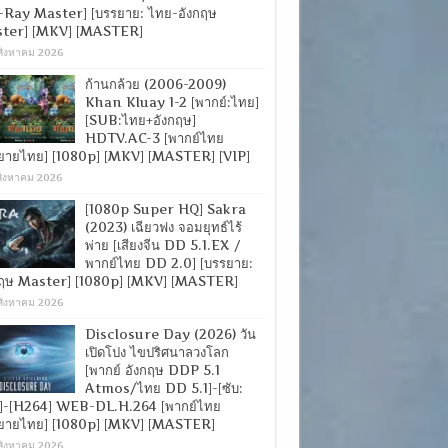
-Ray Master] [บรรยาย: ไทย-อังกฤษ
ter] [MKV] [MASTER]
สิงหาคม 2026
ก้านกล้วย (2006-2009)
Khan Kluay 1-2 [พากย์:ไทย]
[SUB:ไทย+อังกฤษ]
HDTV.AC-3 [พากย์ไทย
ยายไทย] [1080p] [MKV] [MASTER] [VIP]
สิงหาคม 2026
[1080p Super HQ] Sakra
(2023) เฉียวฟง จอมยุทธ์ไร้
พ่าย [เสียงจีน DD 5.1.EX /
พากย์ไทย DD 2.0] [บรรยาย:
กฤษ Master] [1080p] [MKV] [MASTER]
สิงหาคม 2026
Disclosure Day (2026) วัน
เปิดโปง ไขปริศนาลวงโลก
[พากย์ อังกฤษ DDP 5.1
Atmos/ไทย DD 5.1]-[ซับ:
]-[H264] WEB-DL.H.264 [พากย์ไทย
ยายไทย] [1080p] [MKV] [MASTER]
สิงหาคม 2026