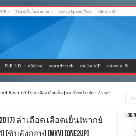
 VIP
วิธีข้ามลิ้งเว็บ ouo.io
ทดสอบ Speed Test
สมัครสมาชิก
Full-HD
หนังไทย
soundtrack
เติมเงิน VIP
สมัครสมาชิก
 River (2017) ล่าเดือด เลือดเย็น [พากย์ไทยโรงชัด + อังกฤษ
Logi
r (2017) ล่าเดือด เลือดเย็น [พากย์
 [ซับอังกฤษ] [MKV] [ONE2UP]