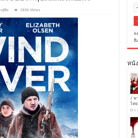
nfile
7,836 Views
ลง
ลื
หนัง
/ พ
ไทย
6 