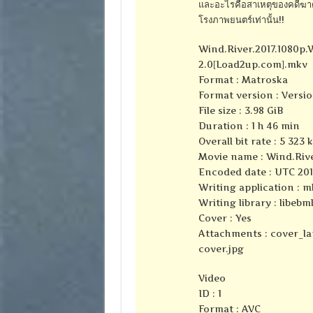
และอะไรคือสาเหตุของคดีฆาตก
โรงภาพยนตร์เท่านั้น!!
Wind.River.2017.1080p
2.0[Load2up.com].mkv
Format : Matroska
Format version : Versio
File size : 3.98 GiB
Duration : 1 h 46 min
Overall bit rate : 5 323 
Movie name : Wind.Riv
Encoded date : UTC 2017
Writing application : m
Writing library : libebml
Cover : Yes
Attachments : cover_lan
cover.jpg
Video
ID : 1
Format : AVC