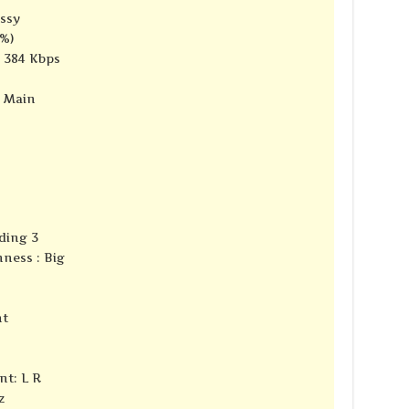
ssy
7%)
– 384 Kbps
e Main
ding 3
ness : Big
nt
nt: L R
z