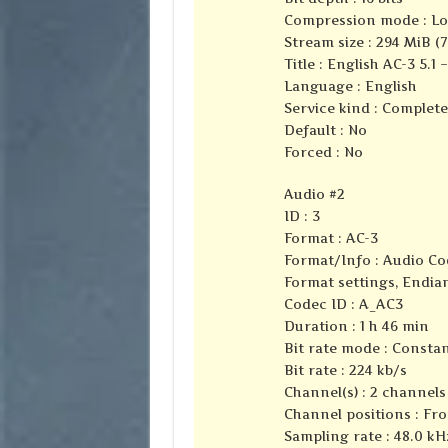
Compression mode : Lo
Stream size : 294 MiB (
Title : English AC-3 5.1 
Language : English
Service kind : Complet
Default : No
Forced : No
Audio #2
ID : 3
Format : AC-3
Format/Info : Audio Co
Format settings, Endian
Codec ID : A_AC3
Duration : 1 h 46 min
Bit rate mode : Consta
Bit rate : 224 kb/s
Channel(s) : 2 channels
Channel positions : Fro
Sampling rate : 48.0 kH