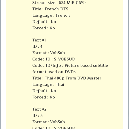
Stream size : 634 MiB (16%)
Title : French DTS
Language : French
Default : No
Forced : No
Text #1
ID : 4
Format : VobSub
Codec ID : S_VOBSUB
Codec ID/Info : Picture based subtitle
format used on DVDs
Title : Thai 480p From DVD Master
Language : Thai
Default : No
Forced : No
Text #2
ID : 5
Format : VobSub
Codec ID : S_VOBSUB