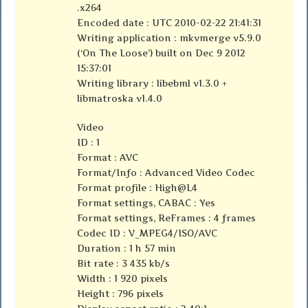
.x264
Encoded date : UTC 2010-02-22 21:41:31
Writing application : mkvmerge v5.9.0
(‘On The Loose’) built on Dec 9 2012
15:37:01
Writing library : libebml v1.3.0 +
libmatroska v1.4.0
Video
ID : 1
Format : AVC
Format/Info : Advanced Video Codec
Format profile : High@L4
Format settings, CABAC : Yes
Format settings, ReFrames : 4 frames
Codec ID : V_MPEG4/ISO/AVC
Duration : 1 h 57 min
Bit rate : 3 435 kb/s
Width : 1 920 pixels
Height : 796 pixels