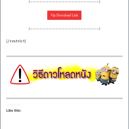
|——————————————————————|
|——————————————————————|
[/restrict]
Like this: