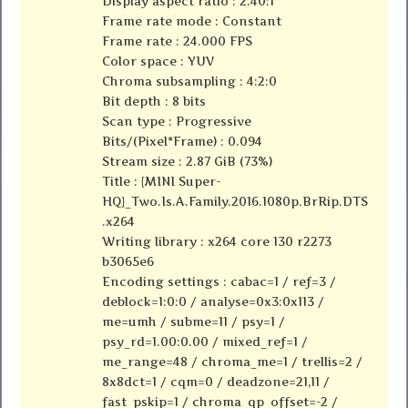
Display aspect ratio : 2.40:1
Frame rate mode : Constant
Frame rate : 24.000 FPS
Color space : YUV
Chroma subsampling : 4:2:0
Bit depth : 8 bits
Scan type : Progressive
Bits/(Pixel*Frame) : 0.094
Stream size : 2.87 GiB (73%)
Title : {MINI Super-
HQ}_Two.Is.A.Family.2016.1080p.BrRip.DTS
.x264
Writing library : x264 core 130 r2273
b3065e6
Encoding settings : cabac=1 / ref=3 /
deblock=1:0:0 / analyse=0x3:0x113 /
me=umh / subme=11 / psy=1 /
psy_rd=1.00:0.00 / mixed_ref=1 /
me_range=48 / chroma_me=1 / trellis=2 /
8x8dct=1 / cqm=0 / deadzone=21,11 /
fast_pskip=1 / chroma_qp_offset=-2 /