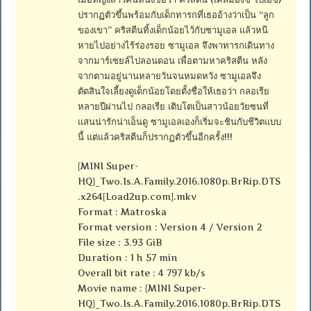
ปรากฏตัวขึ้นพร้อมกับเด็กทารกที่เธออ้างว่าเป็น “ลูก
ของเขา” คริสตีนทิ้งเด็กน้อยไว้กับซามูเอล แล้วหนี
หายไปอย่างไร้ร่องรอย ซามูเอล จึงพาทารกเดินทาง
จากมาร์เซยล์ไปลอนดอน เพื่อตามหาคริสตีน หลัง
จากตามอยู่นานหลายวันจนหมดหวัง ซามูเอลจึง
ตัดสินใจเลี้ยงดูเด็กน้อยโดยตั้งชื่อให้เธอว่า กลอเรีย
หลายปีผ่านไป กลอเรีย เติบโตเป็นสาวน้อยวัยซนที่
แสนน่ารักน่าเอ็นดู ซามูเอลเองก็เริ่มจะชินกับชีวิตแบบ
นี้ แต่แล้วคริสตีนก็ปรากฏตัวขึ้นอีกครั้ง!!!
{MINI Super-
HQ}_Two.Is.A.Family.2016.1080p.BrRip.DTS
.x264[Load2up.com].mkv
Format : Matroska
Format version : Version 4 / Version 2
File size : 3.93 GiB
Duration : 1 h 57 min
Overall bit rate : 4 797 kb/s
Movie name : {MINI Super-
HQ}_Two.Is.A.Family.2016.1080p.BrRip.DTS