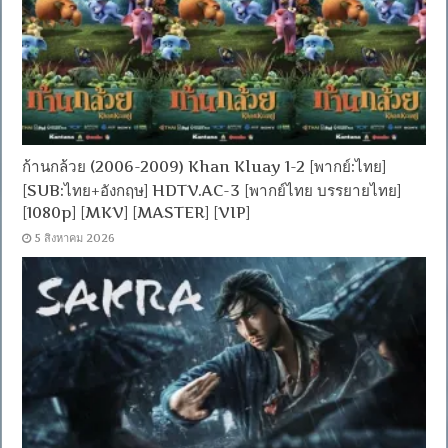
ก้านกล้วย (2006-2009) Khan Kluay 1-2 [พากย์:ไทย]
[SUB:ไทย+อังกฤษ] HDTV.AC-3 [พากย์ไทย บรรยายไทย]
[1080p] [MKV] [MASTER] [VIP]
5 สิงหาคม 2026