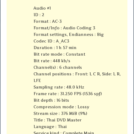
Audio #1
ID : 2
Format : AC-3
Format/Info : Audio Coding 3
Format settings, Endianness : Big
Codec ID : A_AC3
Duration : 1 h 57 min
Bit rate mode : Constant
Bit rate : 448 kb/s
Channel(s) : 6 channels
Channel positions : Front: L C R, Side: L R,
LFE
Sampling rate : 48.0 kHz
Frame rate : 31.250 FPS (1536 spf)
Bit depth : 16 bits
Compression mode : Lossy
Stream size : 376 MiB (9%)
Title : Thai DVD Master
Language : Thai
Service kind : Complete Main