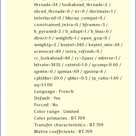
threads=24 / lookahead_threads=2 /
sliced_threads=0 / nr=0 / decimate=1 /
interlaced=0 / bluray_compat=0 /
constrained_intra=0 / bframes=3 /
b_pyramid=2 / b_adapt=1 / b_bias=0 /
direct=1 / weightb=1 / open_gop=0 /
weightp=2 / keyint=240 / keyint_min=24 /
scenecut=40 / intra_refresh=0 /
rc_lookahead=40 / rc=2pass / mbtree=1 /
bitrate=3435 / ratetol=1.0 / qcomp=0.60 /
qpmin=0 / qpmax=69 / qpstep=4 /
cplxblur=20.0 / qblur=0.5 / ip_ratio=1.40 /
aq=1:1.00
Language : French
Default : Yes
Forced : No
Color range : Limited
Color primaries : BT.709
Transfer characteristics : BT.709
Matrix coefficients : BT.709