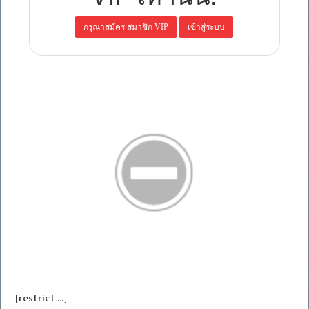
[restrict …]