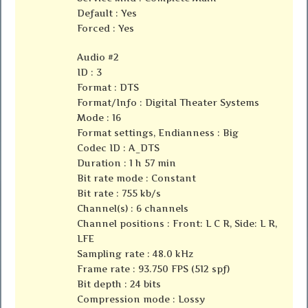
Default : Yes
Forced : Yes
Audio #2
ID : 3
Format : DTS
Format/Info : Digital Theater Systems
Mode : 16
Format settings, Endianness : Big
Codec ID : A_DTS
Duration : 1 h 57 min
Bit rate mode : Constant
Bit rate : 755 kb/s
Channel(s) : 6 channels
Channel positions : Front: L C R, Side: L R,
LFE
Sampling rate : 48.0 kHz
Frame rate : 93.750 FPS (512 spf)
Bit depth : 24 bits
Compression mode : Lossy