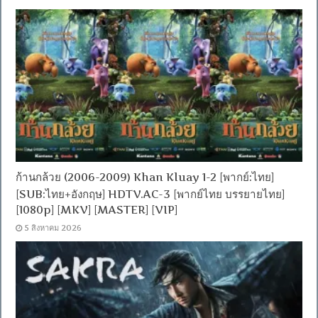
ก้านกล้วย (2006-2009) Khan Kluay 1-2 [พากย์:ไทย]
[SUB:ไทย+อังกฤษ] HDTV.AC-3 [พากย์ไทย บรรยายไทย]
[1080p] [MKV] [MASTER] [VIP]
5 สิงหาคม 2026