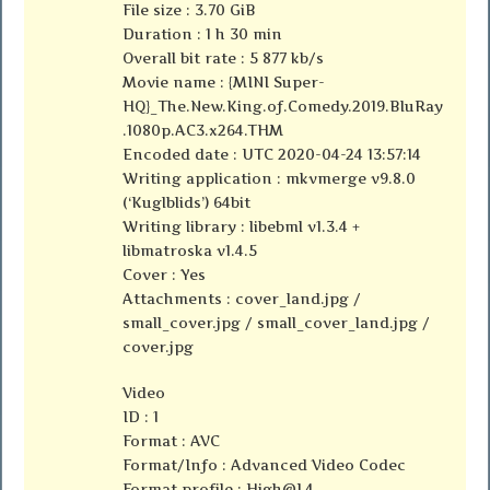
File size : 3.70 GiB
Duration : 1 h 30 min
Overall bit rate : 5 877 kb/s
Movie name : {MINI Super-
HQ}_The.New.King.of.Comedy.2019.BluRay
.1080p.AC3.x264.THM
Encoded date : UTC 2020-04-24 13:57:14
Writing application : mkvmerge v9.8.0
(‘Kuglblids’) 64bit
Writing library : libebml v1.3.4 +
libmatroska v1.4.5
Cover : Yes
Attachments : cover_land.jpg /
small_cover.jpg / small_cover_land.jpg /
cover.jpg
Video
ID : 1
Format : AVC
Format/Info : Advanced Video Codec
Format profile : High@L4