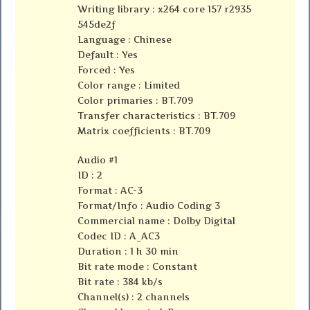
Writing library : x264 core 157 r2935
545de2f
Language : Chinese
Default : Yes
Forced : Yes
Color range : Limited
Color primaries : BT.709
Transfer characteristics : BT.709
Matrix coefficients : BT.709
Audio #1
ID : 2
Format : AC-3
Format/Info : Audio Coding 3
Commercial name : Dolby Digital
Codec ID : A_AC3
Duration : 1 h 30 min
Bit rate mode : Constant
Bit rate : 384 kb/s
Channel(s) : 2 channels