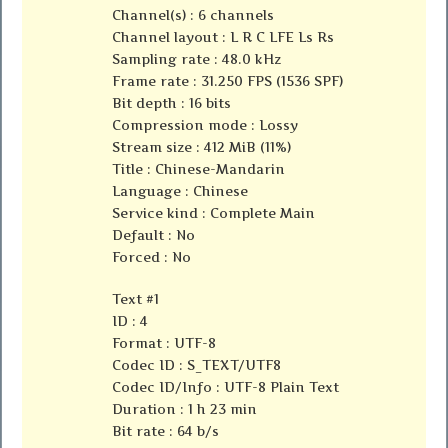
Channel(s) : 6 channels
Channel layout : L R C LFE Ls Rs
Sampling rate : 48.0 kHz
Frame rate : 31.250 FPS (1536 SPF)
Bit depth : 16 bits
Compression mode : Lossy
Stream size : 412 MiB (11%)
Title : Chinese-Mandarin
Language : Chinese
Service kind : Complete Main
Default : No
Forced : No
Text #1
ID : 4
Format : UTF-8
Codec ID : S_TEXT/UTF8
Codec ID/Info : UTF-8 Plain Text
Duration : 1 h 23 min
Bit rate : 64 b/s