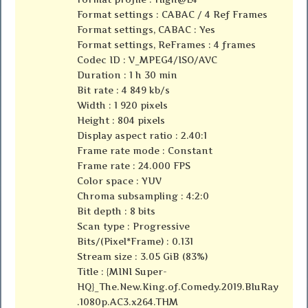
Format settings : CABAC / 4 Ref Frames
Format settings, CABAC : Yes
Format settings, ReFrames : 4 frames
Codec ID : V_MPEG4/ISO/AVC
Duration : 1 h 30 min
Bit rate : 4 849 kb/s
Width : 1 920 pixels
Height : 804 pixels
Display aspect ratio : 2.40:1
Frame rate mode : Constant
Frame rate : 24.000 FPS
Color space : YUV
Chroma subsampling : 4:2:0
Bit depth : 8 bits
Scan type : Progressive
Bits/(Pixel*Frame) : 0.131
Stream size : 3.05 GiB (83%)
Title : {MINI Super-
HQ}_The.New.King.of.Comedy.2019.BluRay
.1080p.AC3.x264.THM