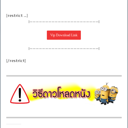
[restrict …]
|——————————————————————|
|——————————————————————|
[/restrict]