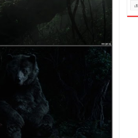
หมว
หมู่