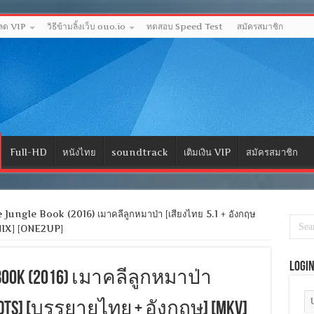
หลด VIP
วิธีข้ามลิ้งเว็บ ouo.io
ทดสอบ Speed Test
สมัครสมาชิก
Full-HD
หนังไทย
soundtrack
เติมเงิน VIP
สมัครสมาชิก
ungle Book (2016) เมาคลีลูกหมาป่า [เสียงไทย 5.1 + อังกฤษ
NIX] [ONE2UP]
Logi
le Book (2016) เมาคลีลูกหมาป่า
 DTS] [บรรยายไทย + อังกฤษ] [MKV]