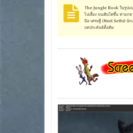
The Jungle Book ในรูปแบบ L
ไปเลี้ยง จนเติบโตขึ้น ท่ามก
นีล เศรษฐี (Neel Sethi) นั
บทประพันธ์ดั้งเดิม