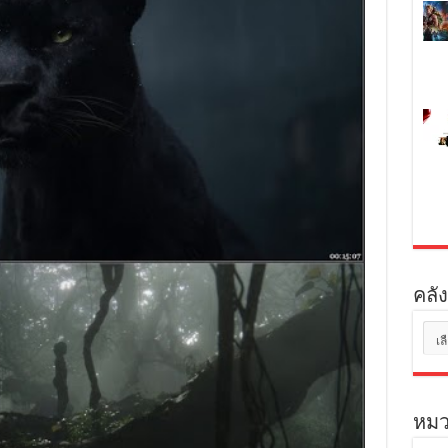
คลัง
คลัง
เก็บ
หมว