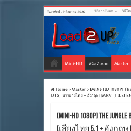
วิธีดาวโหลด
วิธีโ
วันอาทิตย์ , 9 สิงหาคม 2026
Mini-HD
หนัง Zoom
Master
Home
>
Master
>
[MINI-HD 1080P] The J
DTS] [บรรยายไทย + อังกฤษ] [MKV] [FILEFE
[MINI-HD 1080P] The Jung
[เสียงไทย 5.1 + อังกฤษ