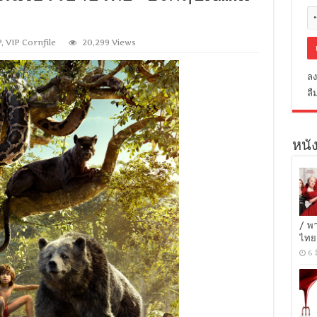
P
,
VIP Cornfile
20,299 Views
ลง
ลื
หนัง
/ พ
ไทย
6 