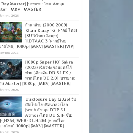
-Ray Master] [บรรยาย: ไทย-อังกฤษ
ter] [MKV] [MASTER]
สิงหาคม 2026
ก้านกล้วย (2006-2009)
Khan Kluay 1-2 [พากย์:ไทย]
[SUB:ไทย+อังกฤษ]
HDTV.AC-3 [พากย์ไทย
ยายไทย] [1080p] [MKV] [MASTER] [VIP]
สิงหาคม 2026
[1080p Super HQ] Sakra
(2023) เฉียวฟง จอมยุทธ์ไร้
พ่าย [เสียงจีน DD 5.1.EX /
พากย์ไทย DD 2.0] [บรรยาย:
กฤษ Master] [1080p] [MKV] [MASTER]
สิงหาคม 2026
Disclosure Day (2026) วัน
เปิดโปง ไขปริศนาลวงโลก
[พากย์ อังกฤษ DDP 5.1
Atmos/ไทย DD 5.1]-[ซับ:
]-[H264] WEB-DL.H.264 [พากย์ไทย
ยายไทย] [1080p] [MKV] [MASTER]
สิงหาคม 2026