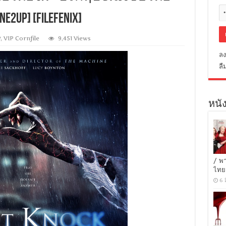
E2UP] [Filefenix]
P
,
VIP Cornfile
9,451 Views
ลง
ลื
หนัง
/ พ
ไทย
6 