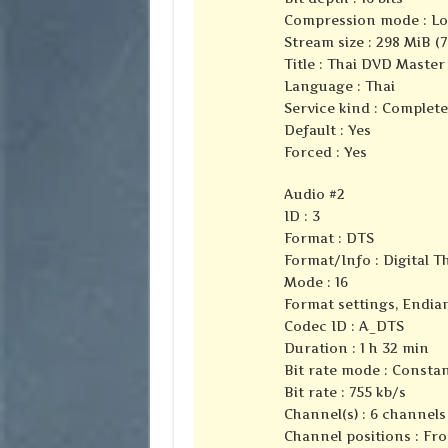
Compression mode : Lo
Stream size : 298 MiB (
Title : Thai DVD Master
Language : Thai
Service kind : Complet
Default : Yes
Forced : Yes
Audio #2
ID : 3
Format : DTS
Format/Info : Digital 
Mode : 16
Format settings, Endian
Codec ID : A_DTS
Duration : 1 h 32 min
Bit rate mode : Consta
Bit rate : 755 kb/s
Channel(s) : 6 channels
Channel positions : Fron