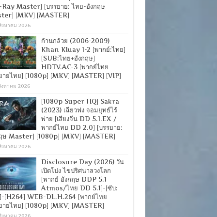
-Ray Master] [บรรยาย: ไทย-อังกฤษ
ter] [MKV] [MASTER]
สิงหาคม 2026
ก้านกล้วย (2006-2009)
Khan Kluay 1-2 [พากย์:ไทย]
[SUB:ไทย+อังกฤษ]
HDTV.AC-3 [พากย์ไทย
ยายไทย] [1080p] [MKV] [MASTER] [VIP]
สิงหาคม 2026
[1080p Super HQ] Sakra
(2023) เฉียวฟง จอมยุทธ์ไร้
พ่าย [เสียงจีน DD 5.1.EX /
พากย์ไทย DD 2.0] [บรรยาย:
กฤษ Master] [1080p] [MKV] [MASTER]
สิงหาคม 2026
Disclosure Day (2026) วัน
เปิดโปง ไขปริศนาลวงโลก
[พากย์ อังกฤษ DDP 5.1
Atmos/ไทย DD 5.1]-[ซับ:
]-[H264] WEB-DL.H.264 [พากย์ไทย
ยายไทย] [1080p] [MKV] [MASTER]
สิงหาคม 2026