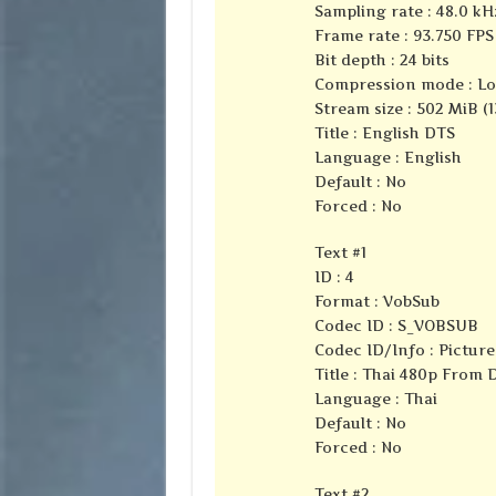
Sampling rate : 48.0 kH
Frame rate : 93.750 FPS 
Bit depth : 24 bits
Compression mode : Lo
Stream size : 502 MiB (
Title : English DTS
Language : English
Default : No
Forced : No
Text #1
ID : 4
Format : VobSub
Codec ID : S_VOBSUB
Codec ID/Info : Pictur
Title : Thai 480p From
Language : Thai
Default : No
Forced : No
Text #2