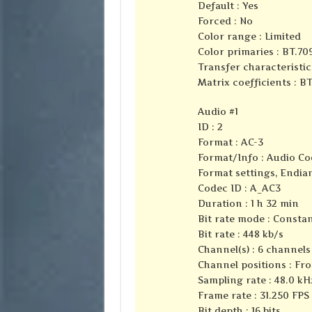
Default : Yes
Forced : No
Color range : Limited
Color primaries : BT.70
Transfer characteristic
Matrix coefficients : B
Audio #1
ID : 2
Format : AC-3
Format/Info : Audio Co
Format settings, Endian
Codec ID : A_AC3
Duration : 1 h 32 min
Bit rate mode : Consta
Bit rate : 448 kb/s
Channel(s) : 6 channels
Channel positions : Fron
Sampling rate : 48.0 kH
Frame rate : 31.250 FPS 
Bit depth : 16 bits