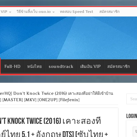
ด VIP
วิธีข้ามลิ้งเว็บ ouo.io
ทดสอบ Speed Test
สมัครสมาชิก
Full-HD
หนังไทย
soundtrack
เติมเงิน VIP
สมัครสมาชิก
HQ] Don’t Knock Twice (2016) เคาะสองทีอย่าให้ผีเข้าบ้าน
กฤษ] [MASTER] [MKV] [ONE2UP] [Filefenix]
Logi
on’t Knock Twice (2016) เคาะสองที
์ไทย 5.1 + อังกฤษ DTS] [ซับไทย +