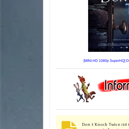
[MINI-HD 1080p SuperHQ] Don
Don t Knock Twice เจส (แคที