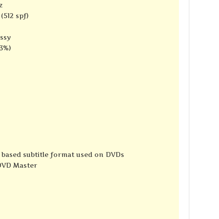
z
(512 spf)
ssy
13%)
e based subtitle format used on DVDs
 DVD Master