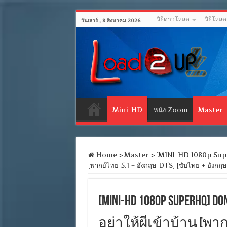
วิธีดาวโหลด
วิธีโหล
วันเสาร์ , 8 สิงหาคม 2026
Mini-HD
หนัง Zoom
Master
Home
>
Master
>
[MINI-HD 1080p Super
[พากย์ไทย 5.1 + อังกฤษ DTS] [ซับไทย + อัง
[MINI-HD 1080p SuperHQ] D
อย่าให้ผีเข้าบ้าน [พากย