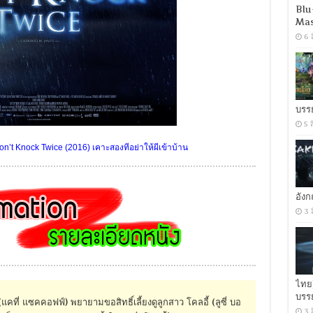
Blu
Mas
6 
บรร
5 
’t Knock Twice (2016) เคาะสองทีอย่าให้ผีเข้าบ้าน
อัง
3 
ไทย
บรร
่ แซคคอฟฟ์) พยายามขอสิทธิ์เลี้ยงดูลูกสาว โคลอี้ (ลูซี่ บอ
3 