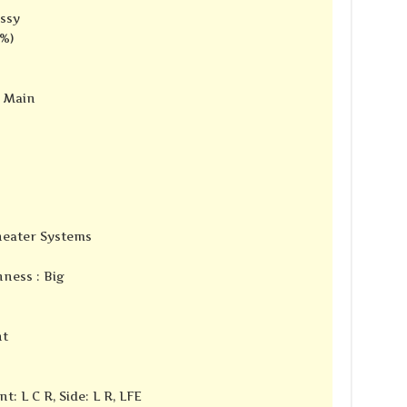
ssy
7%)
e Main
Theater Systems
ness : Big
nt
t: L C R, Side: L R, LFE