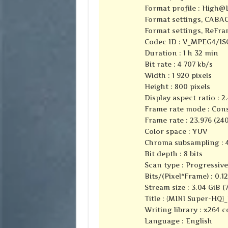
Format profile : High@
Format settings, CABAC
Format settings, ReFra
Codec ID : V_MPEG4/I
Duration : 1 h 32 min
Bit rate : 4 707 kb/s
Width : 1 920 pixels
Height : 800 pixels
Display aspect ratio : 2.
Frame rate mode : Con
Frame rate : 23.976 (24
Color space : YUV
Chroma subsampling : 4
Bit depth : 8 bits
Scan type : Progressive
Bits/(Pixel*Frame) : 0.1
Stream size : 3.04 GiB (
Title : {MINI Super-HQ
Writing library : x264 
Language : English