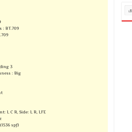
หมว
หมู่
9
s : BT.709
T.709
ding 3
ness : Big
nt
t: L C R, Side: L R, LFE
z
(1536 spf)