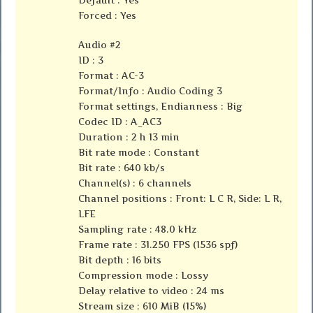
Default : Yes
Forced : Yes
Audio #2
ID : 3
Format : AC-3
Format/Info : Audio Coding 3
Format settings, Endianness : Big
Codec ID : A_AC3
Duration : 2 h 13 min
Bit rate mode : Constant
Bit rate : 640 kb/s
Channel(s) : 6 channels
Channel positions : Front: L C R, Side: L R,
LFE
Sampling rate : 48.0 kHz
Frame rate : 31.250 FPS (1536 spf)
Bit depth : 16 bits
Compression mode : Lossy
Delay relative to video : 24 ms
Stream size : 610 MiB (15%)