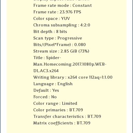
Frame rate mode : Constant
Frame rate : 23.976 FPS
Color space : YUV
Chroma subsampling : 4:2:0
Bit depth : 8 bits
Scan type : Progressive
Bits/(Pixel*Frame) : 0.080
Stream size : 2.85 GiB (73%)
Title : Spider-
Man.Homecoming.2017.1080p.WEB-
DL.AC3.x264
Writing library : x264 core 112aq=1:1.00
Language : English
Default : Yes
Forced : No
Color range : Limited
Color primaries : BT.709
Transfer characteristics : BT.709
Matrix coefficients : BT.709