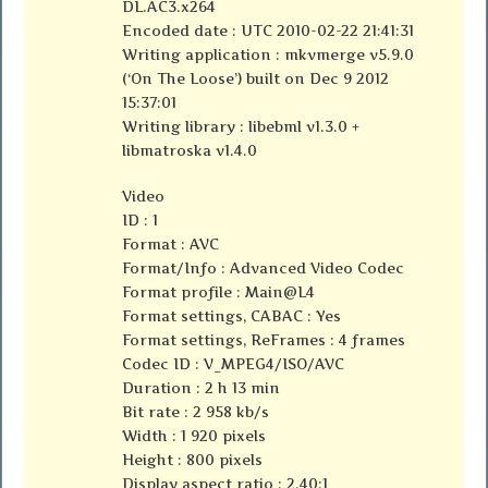
DL.AC3.x264
Encoded date : UTC 2010-02-22 21:41:31
Writing application : mkvmerge v5.9.0
(‘On The Loose’) built on Dec 9 2012
15:37:01
Writing library : libebml v1.3.0 +
libmatroska v1.4.0
Video
ID : 1
Format : AVC
Format/Info : Advanced Video Codec
Format profile : Main@L4
Format settings, CABAC : Yes
Format settings, ReFrames : 4 frames
Codec ID : V_MPEG4/ISO/AVC
Duration : 2 h 13 min
Bit rate : 2 958 kb/s
Width : 1 920 pixels
Height : 800 pixels
Display aspect ratio : 2.40:1