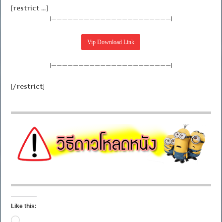
[restrict …]
|——————————————————————|
|——————————————————————|
[/restrict]
Like this:
Loading…