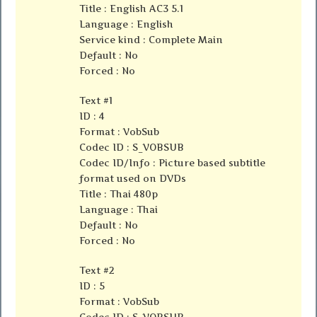
Title : English AC3 5.1
Language : English
Service kind : Complete Main
Default : No
Forced : No
Text #1
ID : 4
Format : VobSub
Codec ID : S_VOBSUB
Codec ID/Info : Picture based subtitle
format used on DVDs
Title : Thai 480p
Language : Thai
Default : No
Forced : No
Text #2
ID : 5
Format : VobSub