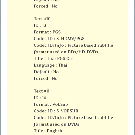
Forced : No
Text #10
ID : 13
Format : PGS
Codec ID : S_HDMV/PGS
Codec ID/Info : Picture based subtitle
format used on BDs/HD-DVDs
Title : Thai PGS Out
Language : Thai
Default : No
Forced : No
Text #11
ID : 14
Format : VobSub
Codec ID : S_VOBSUB
Codec ID/Info : Picture based subtitle
format used on DVDs
Title : English