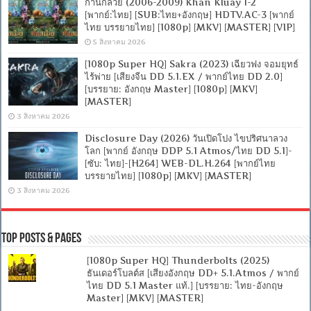
ก้านกล้วย (2006-2009) Khan Kluay 1-2
[พากย์:ไทย] [SUB:ไทย+อังกฤษ] HDTV.AC-3 [พากย์
ไทย บรรยายไทย] [1080p] [MKV] [MASTER] [VIP]
5 สิงหาคม 2026
[1080p Super HQ] Sakra (2023) เฉียวฟง จอมยุทธ์
ไร้พ่าย [เสียงจีน DD 5.1.EX / พากย์ไทย DD 2.0]
[บรรยาย: อังกฤษ Master] [1080p] [MKV]
[MASTER]
3 สิงหาคม 2026
Disclosure Day (2026) วันเปิดโปง ไขปริศนาลวง
โลก [พากย์ อังกฤษ DDP 5.1 Atmos/ไทย DD 5.1]-
[ซับ: ไทย]-[H264] WEB-DL.H.264 [พากย์ไทย
บรรยายไทย] [1080p] [MKV] [MASTER]
3 สิงหาคม 2026
Top Posts & Pages
[1080p Super HQ] Thunderbolts (2025)
ธันเดอร์โบลต์ส [เสียงอังกฤษ DD+ 5.1.Atmos / พากย์
ไทย DD 5.1 Master แท้.] [บรรยาย: ไทย-อังกฤษ
Master] [MKV] [MASTER]