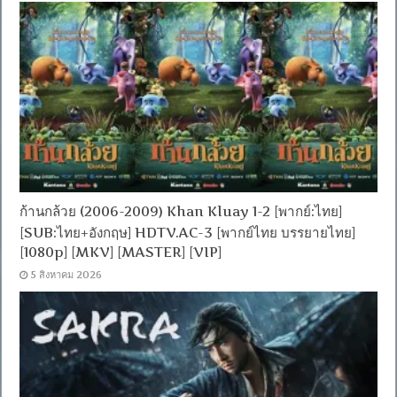
ก้านกล้วย (2006-2009) Khan Kluay 1-2 [พากย์:ไทย]
[SUB:ไทย+อังกฤษ] HDTV.AC-3 [พากย์ไทย บรรยายไทย]
[1080p] [MKV] [MASTER] [VIP]
5 สิงหาคม 2026