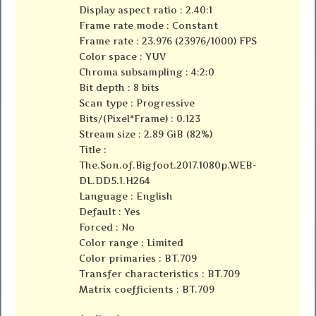
Display aspect ratio : 2.40:1
Frame rate mode : Constant
Frame rate : 23.976 (23976/1000) FPS
Color space : YUV
Chroma subsampling : 4:2:0
Bit depth : 8 bits
Scan type : Progressive
Bits/(Pixel*Frame) : 0.123
Stream size : 2.89 GiB (82%)
Title :
The.Son.of.Bigfoot.2017.1080p.WEB-
DL.DD5.1.H264
Language : English
Default : Yes
Forced : No
Color range : Limited
Color primaries : BT.709
Transfer characteristics : BT.709
Matrix coefficients : BT.709