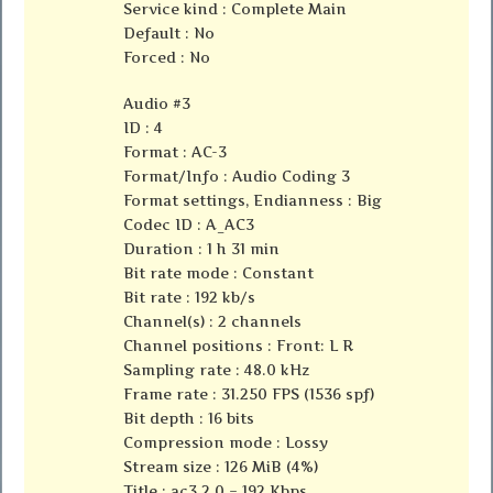
Service kind : Complete Main
Default : No
Forced : No
Audio #3
ID : 4
Format : AC-3
Format/Info : Audio Coding 3
Format settings, Endianness : Big
Codec ID : A_AC3
Duration : 1 h 31 min
Bit rate mode : Constant
Bit rate : 192 kb/s
Channel(s) : 2 channels
Channel positions : Front: L R
Sampling rate : 48.0 kHz
Frame rate : 31.250 FPS (1536 spf)
Bit depth : 16 bits
Compression mode : Lossy
Stream size : 126 MiB (4%)
Title : ac3 2.0 – 192 Kbps