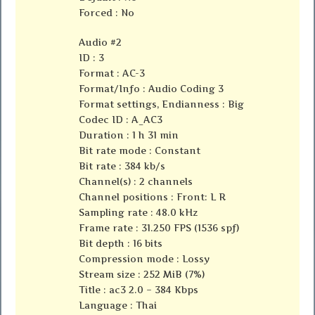
Forced : No
Audio #2
ID : 3
Format : AC-3
Format/Info : Audio Coding 3
Format settings, Endianness : Big
Codec ID : A_AC3
Duration : 1 h 31 min
Bit rate mode : Constant
Bit rate : 384 kb/s
Channel(s) : 2 channels
Channel positions : Front: L R
Sampling rate : 48.0 kHz
Frame rate : 31.250 FPS (1536 spf)
Bit depth : 16 bits
Compression mode : Lossy
Stream size : 252 MiB (7%)
Title : ac3 2.0 – 384 Kbps
Language : Thai