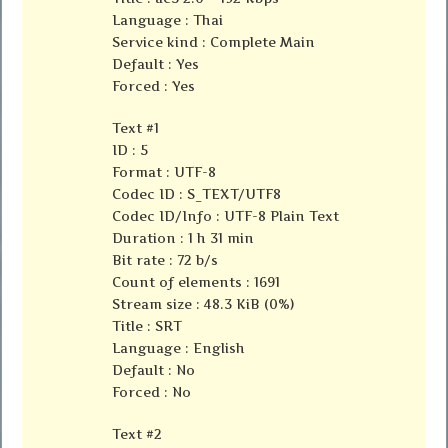
Language : Thai
Service kind : Complete Main
Default : Yes
Forced : Yes
Text #1
ID : 5
Format : UTF-8
Codec ID : S_TEXT/UTF8
Codec ID/Info : UTF-8 Plain Text
Duration : 1 h 31 min
Bit rate : 72 b/s
Count of elements : 1691
Stream size : 48.3 KiB (0%)
Title : SRT
Language : English
Default : No
Forced : No
Text #2