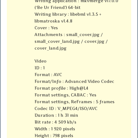
Writing application : mkvmerge v17.0.0
(‘Be Ur Friend’) 64-bit
Writing library : libebml v1.3.5 +
libmatroska v1.4.8
Cover : Yes
Attachments : small_cover.jpg /
small_cover_land.jpg / cover.jpg /
cover_land.jpg
Video
ID : 1
Format : AVC
Format/Info : Advanced Video Codec
Format profile : High@L4
Format settings, CABAC : Yes
Format settings, ReFrames : 5 frames
Codec ID : V_MPEG4/ISO/AVC
Duration : 1 h 31 min
Bit rate : 4 509 kb/s
Width : 1 920 pixels
Height : 798 pixels