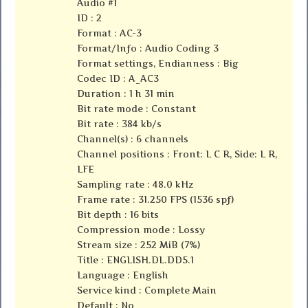
Audio #1
ID : 2
Format : AC-3
Format/Info : Audio Coding 3
Format settings, Endianness : Big
Codec ID : A_AC3
Duration : 1 h 31 min
Bit rate mode : Constant
Bit rate : 384 kb/s
Channel(s) : 6 channels
Channel positions : Front: L C R, Side: L R,
LFE
Sampling rate : 48.0 kHz
Frame rate : 31.250 FPS (1536 spf)
Bit depth : 16 bits
Compression mode : Lossy
Stream size : 252 MiB (7%)
Title : ENGLISH.DL.DD5.1
Language : English
Service kind : Complete Main
Default : No