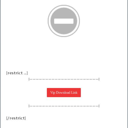
[restrict …]
|——————————————————————|
|——————————————————————|
[/restrict]