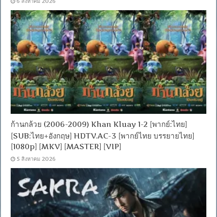
6 สิงหาคม 2026
ก้านกล้วย (2006-2009) Khan Kluay 1-2 [พากย์:ไทย]
[SUB:ไทย+อังกฤษ] HDTV.AC-3 [พากย์ไทย บรรยายไทย]
[1080p] [MKV] [MASTER] [VIP]
5 สิงหาคม 2026