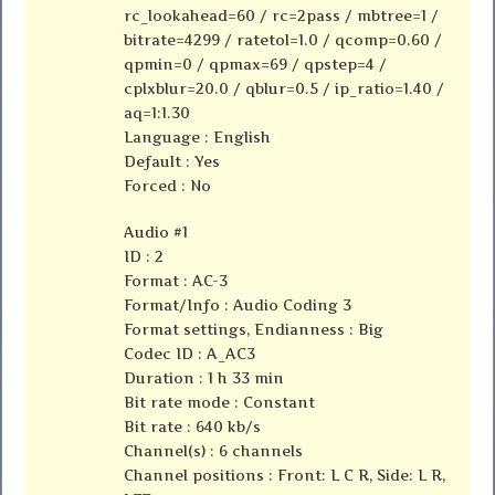
rc_lookahead=60 / rc=2pass / mbtree=1 /
bitrate=4299 / ratetol=1.0 / qcomp=0.60 /
qpmin=0 / qpmax=69 / qpstep=4 /
cplxblur=20.0 / qblur=0.5 / ip_ratio=1.40 /
aq=1:1.30
Language : English
Default : Yes
Forced : No
Audio #1
ID : 2
Format : AC-3
Format/Info : Audio Coding 3
Format settings, Endianness : Big
Codec ID : A_AC3
Duration : 1 h 33 min
Bit rate mode : Constant
Bit rate : 640 kb/s
Channel(s) : 6 channels
Channel positions : Front: L C R, Side: L R,