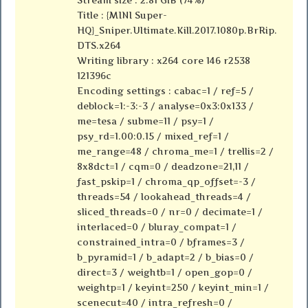
Stream size : 2.81 GiB (74%)
Title : {MINI Super-
HQ}_Sniper.Ultimate.Kill.2017.1080p.BrRip.
DTS.x264
Writing library : x264 core 146 r2538
121396c
Encoding settings : cabac=1 / ref=5 /
deblock=1:-3:-3 / analyse=0x3:0x133 /
me=tesa / subme=11 / psy=1 /
psy_rd=1.00:0.15 / mixed_ref=1 /
me_range=48 / chroma_me=1 / trellis=2 /
8x8dct=1 / cqm=0 / deadzone=21,11 /
fast_pskip=1 / chroma_qp_offset=-3 /
threads=54 / lookahead_threads=4 /
sliced_threads=0 / nr=0 / decimate=1 /
interlaced=0 / bluray_compat=1 /
constrained_intra=0 / bframes=3 /
b_pyramid=1 / b_adapt=2 / b_bias=0 /
direct=3 / weightb=1 / open_gop=0 /
weightp=1 / keyint=250 / keyint_min=1 /
scenecut=40 / intra_refresh=0 /