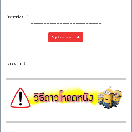
[restrict …]
|——————————————————————|
|——————————————————————|
[/restrict]