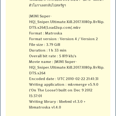
ตัวโมราเลสกลับไปสหรัฐฯ
{MINI Super-
HQ}_Sniper.Ultimate.Kill.2017.1080p.BrRip.
DTS.x264[Load2up.com].mkv
Format : Matroska
Format version : Version 4 / Version 2
File size : 3.79 GiB
Duration : 1 h 33 min
Overall bit rate : 5 819 kb/s
Movie name : {MINI Super-
HQ}_Sniper.Ultimate.Kill.2017.1080p.BrRip.
DTS.x264
Encoded date : UTC 2010-02-22 21:41:31
Writing application : mkvmerge v5.9.0
(‘On The Loose’) built on Dec 9 2012
15:37:01
Writing library : libebml v1.3.0 +
libmatroska v1.4.0