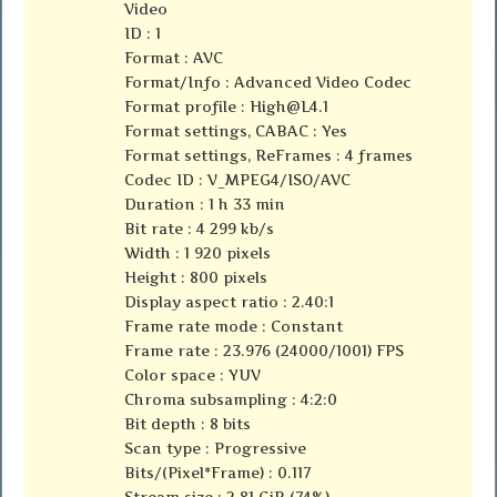
Video
ID : 1
Format : AVC
Format/Info : Advanced Video Codec
Format profile :
High@L4.1
Format settings, CABAC : Yes
Format settings, ReFrames : 4 frames
Codec ID : V_MPEG4/ISO/AVC
Duration : 1 h 33 min
Bit rate : 4 299 kb/s
Width : 1 920 pixels
Height : 800 pixels
Display aspect ratio : 2.40:1
Frame rate mode : Constant
Frame rate : 23.976 (24000/1001) FPS
Color space : YUV
Chroma subsampling : 4:2:0
Bit depth : 8 bits
Scan type : Progressive
Bits/(Pixel*Frame) : 0.117