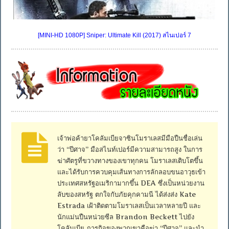
[MINI-HD 1080P] Sniper: Ultimate Kill (2017) สไนเปอร์ 7
เจ้าพ่อค้ายาโคลัมเบียจาซินโมราเลสมีมือปืนชื่อเล่น
ว่า “ปีศาจ” มือสไนท์เปอร์มีความสามารถสูง ในการ
ฆ่าศัตรูที่ขวางทางของเขาทุกคน โมราเลสเติบโตขึ้น
และได้รับการควบคุมเส้นทางการลักลอบขนอาวุธเข้า
ประเทศสหรัฐอเมริกามากขึ้น DEA ซึ่งเป็นหน่วยงาน
ลับของสหรัฐ ตกใจกับภัยคุกคามนี ได้ส่งส่ง Kate
Estrada เฝ้าติดตามโมราเลสเป็นเวลาหลายปี และ
นักแม่นปืนหน่วยซีล Brandon Beckett ไปยัง
โคลัมเบีย ภารกิจของพวกเขาคือฆ่า “ปีศาจ” และนำ