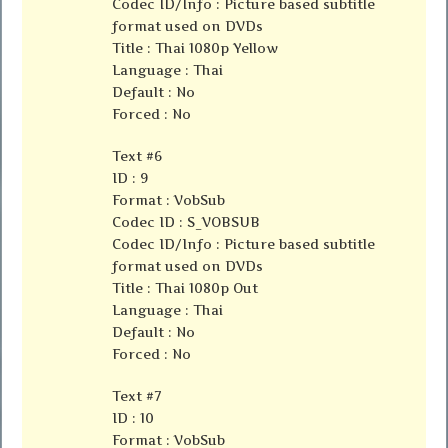
Codec ID/Info : Picture based subtitle
format used on DVDs
Title : Thai 1080p Yellow
Language : Thai
Default : No
Forced : No
Text #6
ID : 9
Format : VobSub
Codec ID : S_VOBSUB
Codec ID/Info : Picture based subtitle
format used on DVDs
Title : Thai 1080p Out
Language : Thai
Default : No
Forced : No
Text #7
ID : 10
Format : VobSub