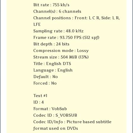
Bit rate : 755 kb/s
Channel(s) : 6 channels
Channel positions : Front: L C R, Side: L R,
LFE
Sampling rate : 48.0 kHz
Frame rate : 93.750 FPS (512 spf)
Bit depth : 24 bits
Compression mode : Lossy
Stream size : 504 MiB (13%)
Title : English DTS
Language : English
Default : No
Forced : No
Text #1
ID : 4
Format : VobSub
Codec ID : S_VOBSUB
Codec ID/Info : Picture based subtitle
format used on DVDs