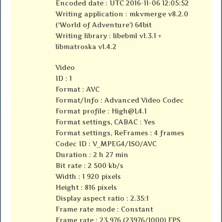
Encoded date : UTC 2016-11-06 12:05:52
Writing application : mkvmerge v8.2.0
(‘World of Adventure’) 64bit
Writing library : libebml v1.3.1 +
libmatroska v1.4.2
Video
ID : 1
Format : AVC
Format/Info : Advanced Video Codec
Format profile :
High@L4.1
Format settings, CABAC : Yes
Format settings, ReFrames : 4 frames
Codec ID : V_MPEG4/ISO/AVC
Duration : 2 h 27 min
Bit rate : 2 500 kb/s
Width : 1 920 pixels
Height : 816 pixels
Display aspect ratio : 2.35:1
Frame rate mode : Constant
Frame rate : 23.976 (23976/1000) FPS