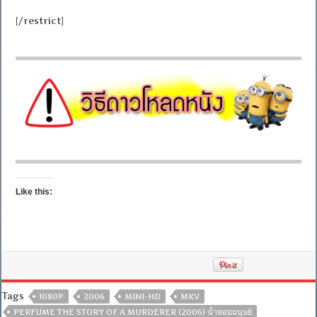
[/restrict]
Like this:
Tags
1080P
2006
MINI-HD
MKV
PERFUME THE STORY OF A MURDERER (2006) น้ำหอมมนุษย์