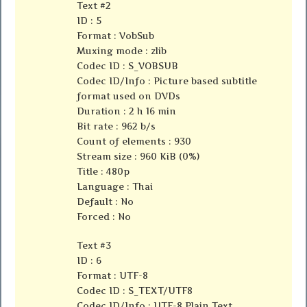
Text #2
ID : 5
Format : VobSub
Muxing mode : zlib
Codec ID : S_VOBSUB
Codec ID/Info : Picture based subtitle
format used on DVDs
Duration : 2 h 16 min
Bit rate : 962 b/s
Count of elements : 930
Stream size : 960 KiB (0%)
Title : 480p
Language : Thai
Default : No
Forced : No
Text #3
ID : 6
Format : UTF-8
Codec ID : S_TEXT/UTF8
Codec ID/Info : UTF-8 Plain Text