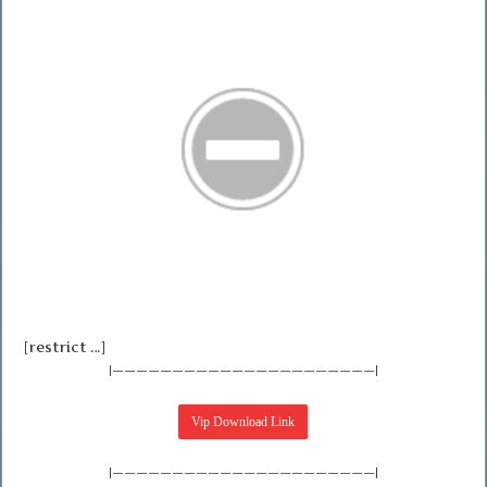
[restrict …]
|——————————————————————|
|——————————————————————|