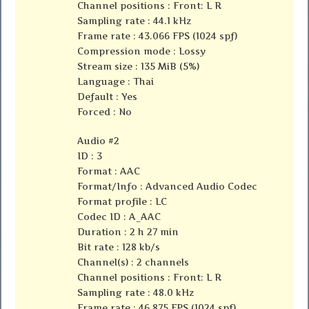
Channel positions : Front: L R
Sampling rate : 44.1 kHz
Frame rate : 43.066 FPS (1024 spf)
Compression mode : Lossy
Stream size : 135 MiB (5%)
Language : Thai
Default : Yes
Forced : No
Audio #2
ID : 3
Format : AAC
Format/Info : Advanced Audio Codec
Format profile : LC
Codec ID : A_AAC
Duration : 2 h 27 min
Bit rate : 128 kb/s
Channel(s) : 2 channels
Channel positions : Front: L R
Sampling rate : 48.0 kHz
Frame rate : 46.875 FPS (1024 spf)