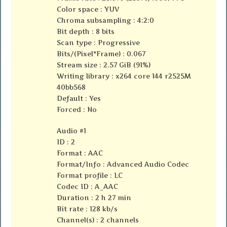
Color space : YUV
Chroma subsampling : 4:2:0
Bit depth : 8 bits
Scan type : Progressive
Bits/(Pixel*Frame) : 0.067
Stream size : 2.57 GiB (91%)
Writing library : x264 core 144 r2525M
40bb568
Default : Yes
Forced : No
Audio #1
ID : 2
Format : AAC
Format/Info : Advanced Audio Codec
Format profile : LC
Codec ID : A_AAC
Duration : 2 h 27 min
Bit rate : 128 kb/s
Channel(s) : 2 channels