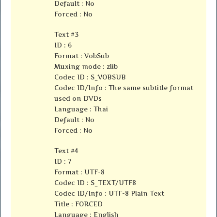
Default : No
Forced : No
Text #3
ID : 6
Format : VobSub
Muxing mode : zlib
Codec ID : S_VOBSUB
Codec ID/Info : The same subtitle format
used on DVDs
Language : Thai
Default : No
Forced : No
Text #4
ID : 7
Format : UTF-8
Codec ID : S_TEXT/UTF8
Codec ID/Info : UTF-8 Plain Text
Title : FORCED
Language : English