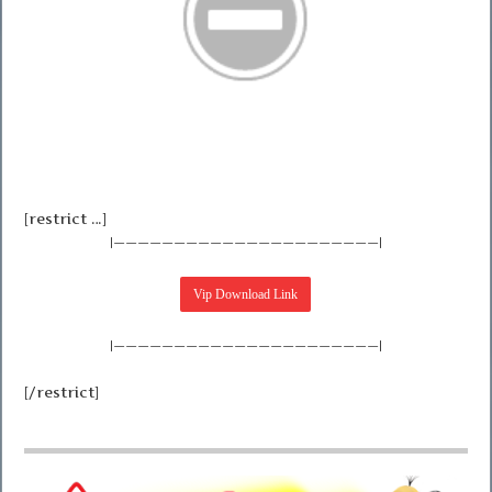
[restrict …]
|——————————————————————|
|——————————————————————|
[/restrict]