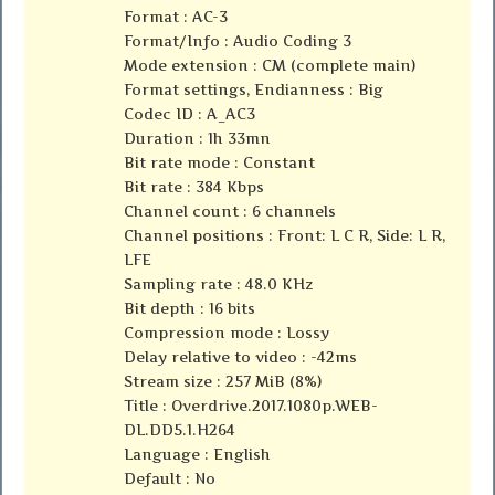
Format : AC-3
Format/Info : Audio Coding 3
Mode extension : CM (complete main)
Format settings, Endianness : Big
Codec ID : A_AC3
Duration : 1h 33mn
Bit rate mode : Constant
Bit rate : 384 Kbps
Channel count : 6 channels
Channel positions : Front: L C R, Side: L R,
LFE
Sampling rate : 48.0 KHz
Bit depth : 16 bits
Compression mode : Lossy
Delay relative to video : -42ms
Stream size : 257 MiB (8%)
Title : Overdrive.2017.1080p.WEB-
DL.DD5.1.H264
Language : English
Default : No