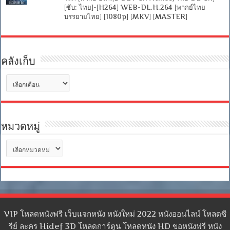
[ซับ: ไทย]-[H264] WEB-DL.H.264 [พากย์ไทย
บรรยายไทย] [1080p] [MKV] [MASTER]
คลังเก็บ
คลัง
เก็บ
หมวดหมู่
หมวด
หมู่
VIP โหลดหนังฟรี เว็บแจกหนัง หนังใหม่ 2022 หนังออนไลน์ โหลดซี
รีย์ ละคร Hidef 3D โหลดการ์ตูน โหลดหนัง HD ขอหนังฟรี หนัง