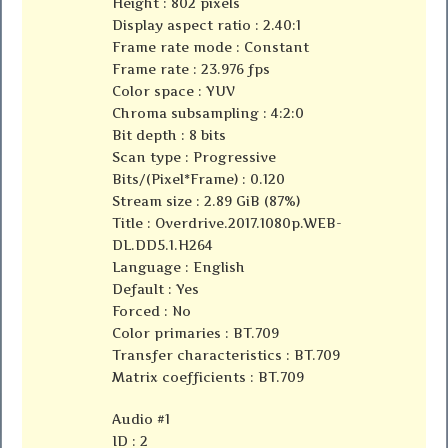
Height : 802 pixels
Display aspect ratio : 2.40:1
Frame rate mode : Constant
Frame rate : 23.976 fps
Color space : YUV
Chroma subsampling : 4:2:0
Bit depth : 8 bits
Scan type : Progressive
Bits/(Pixel*Frame) : 0.120
Stream size : 2.89 GiB (87%)
Title : Overdrive.2017.1080p.WEB-
DL.DD5.1.H264
Language : English
Default : Yes
Forced : No
Color primaries : BT.709
Transfer characteristics : BT.709
Matrix coefficients : BT.709
Audio #1
ID : 2