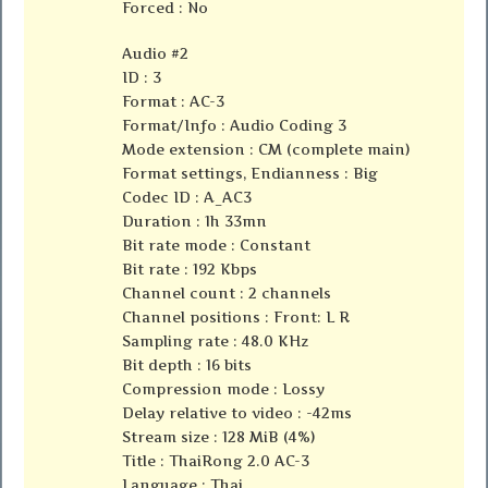
Forced : No
Audio #2
ID : 3
Format : AC-3
Format/Info : Audio Coding 3
Mode extension : CM (complete main)
Format settings, Endianness : Big
Codec ID : A_AC3
Duration : 1h 33mn
Bit rate mode : Constant
Bit rate : 192 Kbps
Channel count : 2 channels
Channel positions : Front: L R
Sampling rate : 48.0 KHz
Bit depth : 16 bits
Compression mode : Lossy
Delay relative to video : -42ms
Stream size : 128 MiB (4%)
Title : ThaiRong 2.0 AC-3
Language : Thai