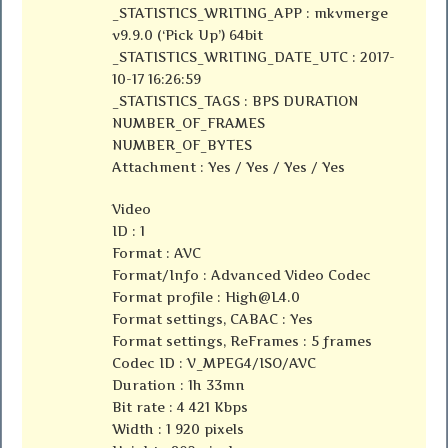
_STATISTICS_WRITING_APP : mkvmerge
v9.9.0 (‘Pick Up’) 64bit
_STATISTICS_WRITING_DATE_UTC : 2017-
10-17 16:26:59
_STATISTICS_TAGS : BPS DURATION
NUMBER_OF_FRAMES
NUMBER_OF_BYTES
Attachment : Yes / Yes / Yes / Yes
Video
ID : 1
Format : AVC
Format/Info : Advanced Video Codec
Format profile :
High@L4.0
Format settings, CABAC : Yes
Format settings, ReFrames : 5 frames
Codec ID : V_MPEG4/ISO/AVC
Duration : 1h 33mn
Bit rate : 4 421 Kbps
Width : 1 920 pixels