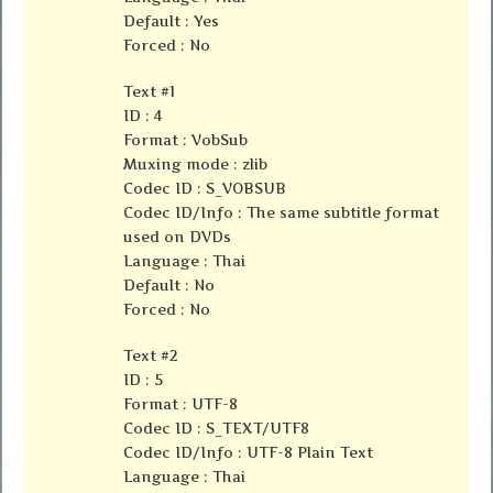
Default : Yes
Forced : No
Text #1
ID : 4
Format : VobSub
Muxing mode : zlib
Codec ID : S_VOBSUB
Codec ID/Info : The same subtitle format
used on DVDs
Language : Thai
Default : No
Forced : No
Text #2
ID : 5
Format : UTF-8
Codec ID : S_TEXT/UTF8
Codec ID/Info : UTF-8 Plain Text
Language : Thai