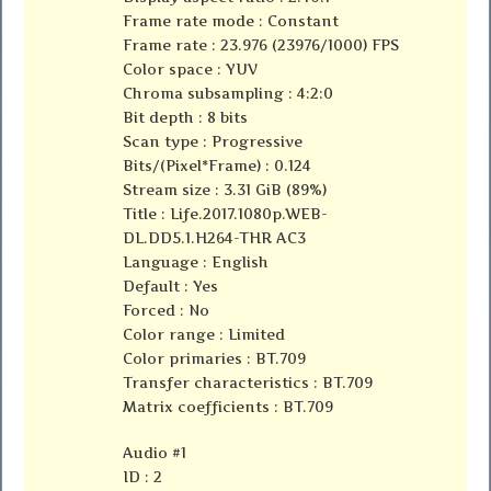
Frame rate mode : Constant
Frame rate : 23.976 (23976/1000) FPS
Color space : YUV
Chroma subsampling : 4:2:0
Bit depth : 8 bits
Scan type : Progressive
Bits/(Pixel*Frame) : 0.124
Stream size : 3.31 GiB (89%)
Title : Life.2017.1080p.WEB-
DL.DD5.1.H264-THR AC3
Language : English
Default : Yes
Forced : No
Color range : Limited
Color primaries : BT.709
Transfer characteristics : BT.709
Matrix coefficients : BT.709
Audio #1
ID : 2