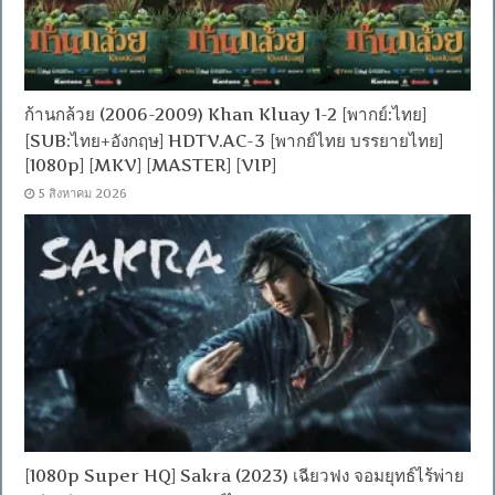
ก้านกล้วย (2006-2009) Khan Kluay 1-2 [พากย์:ไทย]
[SUB:ไทย+อังกฤษ] HDTV.AC-3 [พากย์ไทย บรรยายไทย]
[1080p] [MKV] [MASTER] [VIP]
5 สิงหาคม 2026
[1080p Super HQ] Sakra (2023) เฉียวฟง จอมยุทธ์ไร้พ่าย