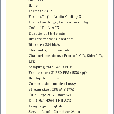
ID : 3
Format : AC-3
Format/Info : Audio Coding 3
Format settings, Endianness : Big
Codec ID : A_AC3
Duration : 1 h 43 min
Bit rate mode : Constant
Bit rate : 384 kb/s
Channel(s) : 6 channels
Channel positions : Front: L C R, Side: L R,
LFE
Sampling rate : 48.0 kHz
Frame rate : 31.250 FPS (1536 spf)
Bit depth : 16 bits
Compression mode : Lossy
Stream size : 286 MiB (7%)
Title : Life.2017.1080p.WEB-
DL.DD5.1.H264-THR AC3
Language : English
Service kind : Complete Main