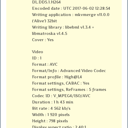
DL.DD5.1.H264
Encoded date : UTC 2017-06-02 12:28:54
Writing application : mkvmerge v11.0.0
(‘Alive’) 32bit
Writing library : libebml v1.3.4 +
libmatroska v1.4.5
Cover : Yes
Video
ID : 1
Format : AVC
Format/Info : Advanced Video Codec
Format profile : High@L4
Format settings, CABAC : Yes
Format settings, ReFrames : 5 frames
Codec ID : V_MPEG4/ISO/AVC
Duration : 1 h 43 min
Bit rate : 4 562 kb/s
Width : 1 920 pixels
Height : 798 pixels
Display aspect ratio : 2.40:1