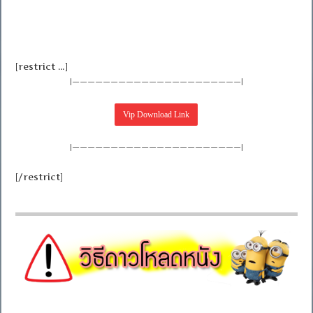
[restrict …]
|——————————————————————|
|——————————————————————|
[/restrict]