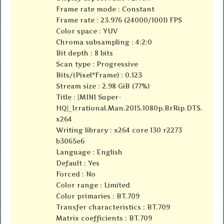
Frame rate mode : Constant
Frame rate : 23.976 (24000/1001) FPS
Color space : YUV
Chroma subsampling : 4:2:0
Bit depth : 8 bits
Scan type : Progressive
Bits/(Pixel*Frame) : 0.123
Stream size : 2.98 GiB (77%)
Title : {MINI Super-
HQ}_Irrational.Man.2015.1080p.BrRip.DTS.
x264
Writing library : x264 core 130 r2273
b3065e6
Language : English
Default : Yes
Forced : No
Color range : Limited
Color primaries : BT.709
Transfer characteristics : BT.709
Matrix coefficients : BT.709