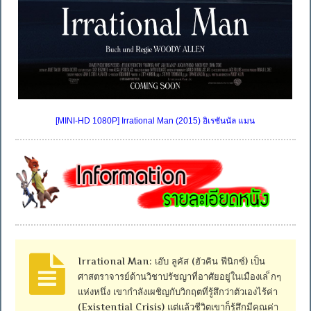
[MINI-HD 1080P] Irrational Man (2015) อิเรชันนัล แมน
Irrational Man: เอ๊บ ลูคัส (ฮัวคิน ฟีนิกซ์) เป็น
ศาสตราจารย์ด้านวิชาปรัชญาที่อาศัยอยู่ในเมืองเล ็กๆ
แห่งหนึ่ง เขากำลังเผชิญกับวิกฤตที่รู้สึกว่าตัวเองไร้ค่า
(Existential Crisis) แต่แล้วชีวิตเขาก็รู้สึกมีคุณค่า