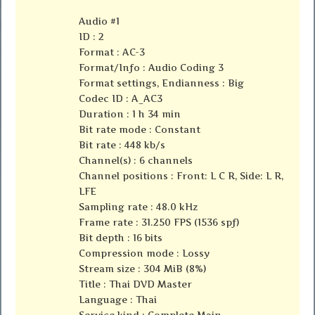
Audio #1
ID : 2
Format : AC-3
Format/Info : Audio Coding 3
Format settings, Endianness : Big
Codec ID : A_AC3
Duration : 1 h 34 min
Bit rate mode : Constant
Bit rate : 448 kb/s
Channel(s) : 6 channels
Channel positions : Front: L C R, Side: L R,
LFE
Sampling rate : 48.0 kHz
Frame rate : 31.250 FPS (1536 spf)
Bit depth : 16 bits
Compression mode : Lossy
Stream size : 304 MiB (8%)
Title : Thai DVD Master
Language : Thai
Service kind : Complete Main