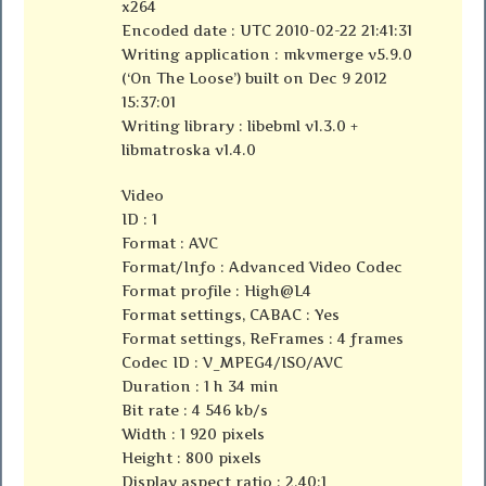
x264
Encoded date : UTC 2010-02-22 21:41:31
Writing application : mkvmerge v5.9.0
(‘On The Loose’) built on Dec 9 2012
15:37:01
Writing library : libebml v1.3.0 +
libmatroska v1.4.0
Video
ID : 1
Format : AVC
Format/Info : Advanced Video Codec
Format profile : High@L4
Format settings, CABAC : Yes
Format settings, ReFrames : 4 frames
Codec ID : V_MPEG4/ISO/AVC
Duration : 1 h 34 min
Bit rate : 4 546 kb/s
Width : 1 920 pixels
Height : 800 pixels
Display aspect ratio : 2.40:1