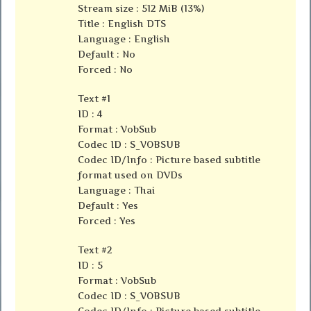
Stream size : 512 MiB (13%)
Title : English DTS
Language : English
Default : No
Forced : No
Text #1
ID : 4
Format : VobSub
Codec ID : S_VOBSUB
Codec ID/Info : Picture based subtitle
format used on DVDs
Language : Thai
Default : Yes
Forced : Yes
Text #2
ID : 5
Format : VobSub
Codec ID : S_VOBSUB
Codec ID/Info : Picture based subtitle