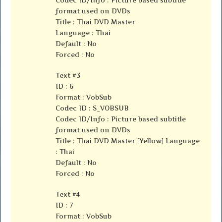
format used on DVDs
Title : Thai DVD Master
Language : Thai
Default : No
Forced : No
Text #3
ID : 6
Format : VobSub
Codec ID : S_VOBSUB
Codec ID/Info : Picture based subtitle
format used on DVDs
Title : Thai DVD Master [Yellow] Language
: Thai
Default : No
Forced : No
Text #4
ID : 7
Format : VobSub