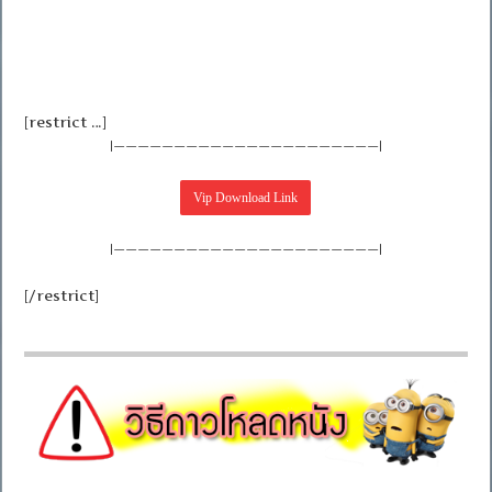
[restrict …]
|——————————————————————|
|——————————————————————|
[/restrict]