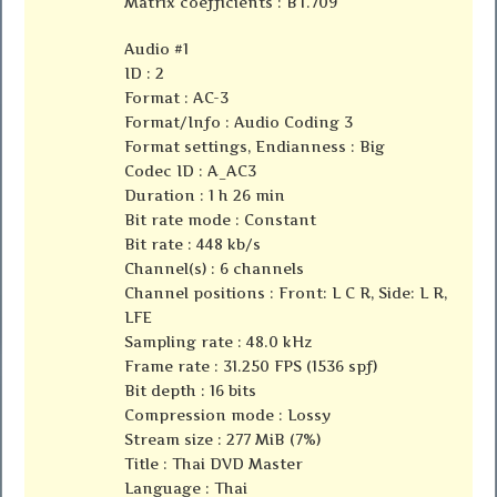
Matrix coefficients : BT.709
Audio #1
ID : 2
Format : AC-3
Format/Info : Audio Coding 3
Format settings, Endianness : Big
Codec ID : A_AC3
Duration : 1 h 26 min
Bit rate mode : Constant
Bit rate : 448 kb/s
Channel(s) : 6 channels
Channel positions : Front: L C R, Side: L R,
LFE
Sampling rate : 48.0 kHz
Frame rate : 31.250 FPS (1536 spf)
Bit depth : 16 bits
Compression mode : Lossy
Stream size : 277 MiB (7%)
Title : Thai DVD Master
Language : Thai