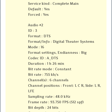
Service kind : Complete Main
Default : Yes
Forced : Yes
Audio #2
ID : 3
Format : DTS
Format/Info : Digital Theater Systems
Mode : 16
Format settings, Endianness : Big
Codec ID : A_DTS
Duration : 1 h 26 min
Bit rate mode : Constant
Bit rate : 755 kb/s
Channel(s) : 6 channels
Channel positions : Front: L C R, Side: L R,
LFE
Sampling rate : 48.0 kHz
Frame rate : 93.750 FPS (512 spf)
Bit depth : 24 bits