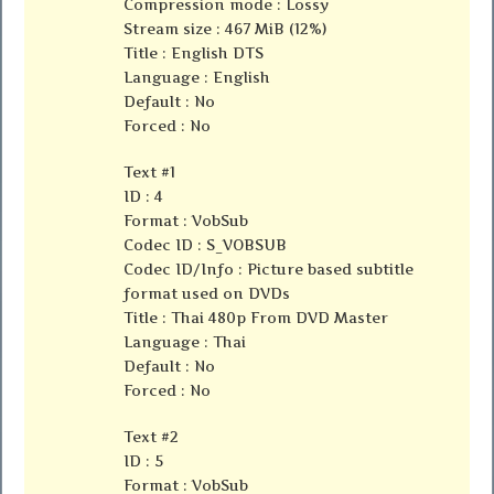
Compression mode : Lossy
Stream size : 467 MiB (12%)
Title : English DTS
Language : English
Default : No
Forced : No
Text #1
ID : 4
Format : VobSub
Codec ID : S_VOBSUB
Codec ID/Info : Picture based subtitle
format used on DVDs
Title : Thai 480p From DVD Master
Language : Thai
Default : No
Forced : No
Text #2
ID : 5
Format : VobSub