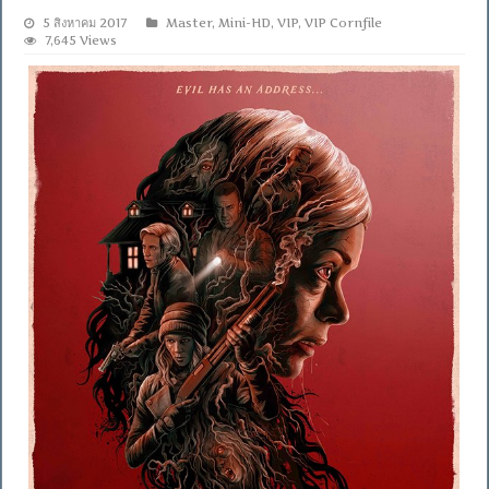
5 สิงหาคม 2017
Master
,
Mini-HD
,
VIP
,
VIP Cornfile
7,645 Views