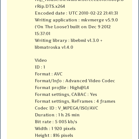
rRip.DTS.x264
Encoded date : UTC 2010-02-22 21:41:31
Writing application : mkvmerge v5.9.0
(‘On The Loose’) built on Dec 9 2012
15:37:01
Writing library : libebml v1.3.0 +
libmatroska v1.4.0
Video
ID : 1
Format : AVC
Format/Info : Advanced Video Codec
Format profile : High@L4
Format settings, CABAC : Yes
Format settings, ReFrames : 4 frames
Codec ID : V_MPEG4/ISO/AVC
Duration : 1 h 26 min
Bit rate : 5 005 kb/s
Width : 1 920 pixels
Height : 816 pixels