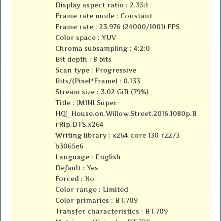
Display aspect ratio : 2.35:1
Frame rate mode : Constant
Frame rate : 23.976 (24000/1001) FPS
Color space : YUV
Chroma subsampling : 4:2:0
Bit depth : 8 bits
Scan type : Progressive
Bits/(Pixel*Frame) : 0.133
Stream size : 3.02 GiB (79%)
Title : {MINI Super-
HQ}_House.on.Willow.Street.2016.1080p.B
rRip.DTS.x264
Writing library : x264 core 130 r2273
b3065e6
Language : English
Default : Yes
Forced : No
Color range : Limited
Color primaries : BT.709
Transfer characteristics : BT.709