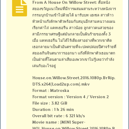
From A House On Willow Street: คือหนัง
สยองขวัญแนวใหม่ที่มีการผสมผสานระหว่างหนังจาร
กรรมบุกบ้านเข้าไปด้วยได้ มารับบท เฮเซล สาวห้าว
หัวหน้าแก๊งลักพาตัวพร้อมกับสมุนอีกสามคนวางแผน
เรียกค่าไถ่ แคทเธอรีน สาวน้อย ลูกสาวคนสวยของ
สามีภรรยาเศรษฐีแต่มันกลายเป็นฝันร้ายของทั้ง 3
เมื่อ แคทเธอรีน ไม่ได้ไร้เดียงสาอย่างที่พวกเขาคิด
เธอกลายมาเป็นตัวอันตรายที่จะปลดปล่อยปีศาจร้ายที่
สยองเกินจินตนาการออกมา แก๊งที่ลักพาตัวเธอมาตก
เป็นฝ่ายที๋โดนตามล่าเสียเองพวกเขาไม่รู้เลยว่ากำลัง
เล่นกับอะไรอยู่
House.on.Willow.Street.2016.1080p.BrRip.
DTS.x264[Load2up.com].mkv
Format : Matroska
Format version : Version 4 / Version 2
File size : 3.82 GiB
Duration : 1 h 26 min
Overall bit rate : 6 321 kb/s
Movie name : {MINI Super-
HQ}_House.on.Willow.Street.2016.1080p.B